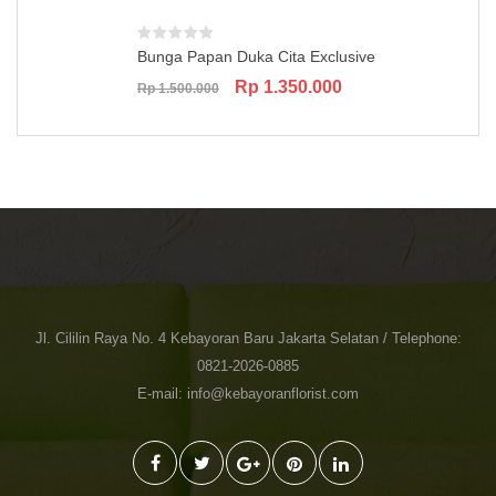
Bunga Papan Duka Cita Exclusive
Original
Current
Rp
1.350.000
Rp
1.500.000
price
price
was:
is:
Rp 1.500.000.
Rp 1.350.000.
Jl. Cililin Raya No. 4 Kebayoran Baru Jakarta Selatan / Telephone:
0821-2026-0885
E-mail: info@kebayoranflorist.com