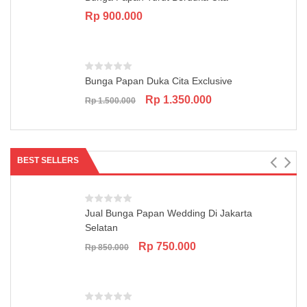
Rp
900.000
Bunga Papan Duka Cita Exclusive
Original
Current
Rp
1.350.000
Rp
1.500.000
price
price
was:
is:
Rp 1.500.000.
Rp 1.350.000.
BEST SELLERS
Jual Bunga Papan Wedding Di Jakarta
Selatan
Original
Current
Rp
750.000
Rp
850.000
price
price
was:
is:
Rp 850.000.
Rp 750.000.