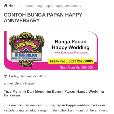
g
Home
contoh bunga papan happy anniversary
g
l
CONTOH BUNGA PAPAN HAPPY
e
ANNIVERSARY
n
a
v
i
g
a
t
i
o
n
Friday, January 29, 2016
artikel
,
Bunga Papan
Tips Memilih Dan Mengirim Bunga Papan Happy Wedding
Berkesan
Tips memilih dan mengirim
bunga papan happy wedding
berkesan
kepada orang terdekat sangat mudah dilakukan. Florist di Jakarta yang