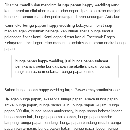
Jika tips memilih dan mengirim
bunga papan happy wedding
yang
kami sarankan dilakukan maka sudah dapat dipastikan akan menjadi
konsumsi semua mata dan perbincangan di area undangan. Asik kan.
Kami toko
bunga papan happy wedding
kebayoran florist siap
menjadi agen konsultan berbagai kebutuhan aneka bunga semua
pelanggan florist kami. Kami dapat ditemukan di
Facebook Pages
Kebayoran Florist
agar tetap menerima updates dan promo aneka bunga
papan.
bunga papan happy wedding, jual bunga papan selamat
pernikahan, sedia bunga papan barakallah, papan bunga
rangkaian ucapan selamat, bunga papan online
Salam bunga papan happy wedding https://www.kebayoranflorist.com
agen bunga papan
,
aksesoris bunga papan
,
aneka bunga papan
,
artikel bunga papan
,
bunga papan 2015
,
bunga papan 24 jam
,
bunga
papan 300 ribu
,
bunga papan anniversary
,
bunga papan bahasa inggris
,
bunga papan bali
,
bunga papan balikpapan
,
bunga papan bandar
lampung
,
bunga papan bandung
,
bunga papan bandung murah
,
bunga
papan banjarmasin
,
bunga papan batam
,
bunga papan bogor
,
bunga