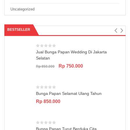
Uncategorized
BESTSELLER
Jual Bunga Papan Wedding Di Jakarta
Selatan
Original
Current
Rp
750.000
Rp
850.000
price
price
was:
is:
Rp 850.000.
Rp 750.000.
Bunga Papan Selamat Ulang Tahun
Rp
850.000
Bunga Papan Turut Berduka Cita