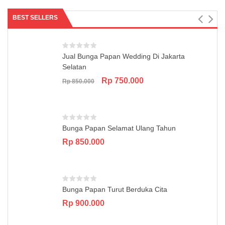
BEST SELLERS
Jual Bunga Papan Wedding Di Jakarta
Selatan
Original
Current
Rp
750.000
Rp
850.000
price
price
was:
is:
Rp 850.000.
Rp 750.000.
Bunga Papan Selamat Ulang Tahun
Rp
850.000
Bunga Papan Turut Berduka Cita
Rp
900.000