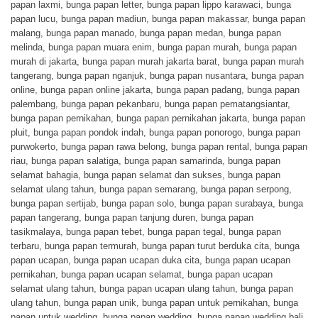
papan laxmi
,
bunga papan letter
,
bunga papan lippo karawaci
,
bunga
papan lucu
,
bunga papan madiun
,
bunga papan makassar
,
bunga papan
malang
,
bunga papan manado
,
bunga papan medan
,
bunga papan
melinda
,
bunga papan muara enim
,
bunga papan murah
,
bunga papan
murah di jakarta
,
bunga papan murah jakarta barat
,
bunga papan murah
tangerang
,
bunga papan nganjuk
,
bunga papan nusantara
,
bunga papan
online
,
bunga papan online jakarta
,
bunga papan padang
,
bunga papan
palembang
,
bunga papan pekanbaru
,
bunga papan pematangsiantar
,
bunga papan pernikahan
,
bunga papan pernikahan jakarta
,
bunga papan
pluit
,
bunga papan pondok indah
,
bunga papan ponorogo
,
bunga papan
purwokerto
,
bunga papan rawa belong
,
bunga papan rental
,
bunga papan
riau
,
bunga papan salatiga
,
bunga papan samarinda
,
bunga papan
selamat bahagia
,
bunga papan selamat dan sukses
,
bunga papan
selamat ulang tahun
,
bunga papan semarang
,
bunga papan serpong
,
bunga papan sertijab
,
bunga papan solo
,
bunga papan surabaya
,
bunga
papan tangerang
,
bunga papan tanjung duren
,
bunga papan
tasikmalaya
,
bunga papan tebet
,
bunga papan tegal
,
bunga papan
terbaru
,
bunga papan termurah
,
bunga papan turut berduka cita
,
bunga
papan ucapan
,
bunga papan ucapan duka cita
,
bunga papan ucapan
pernikahan
,
bunga papan ucapan selamat
,
bunga papan ucapan
selamat ulang tahun
,
bunga papan ucapan ulang tahun
,
bunga papan
ulang tahun
,
bunga papan unik
,
bunga papan untuk pernikahan
,
bunga
papan untuk wedding
,
bunga papan wedding
,
bunga papan wedding bali
,