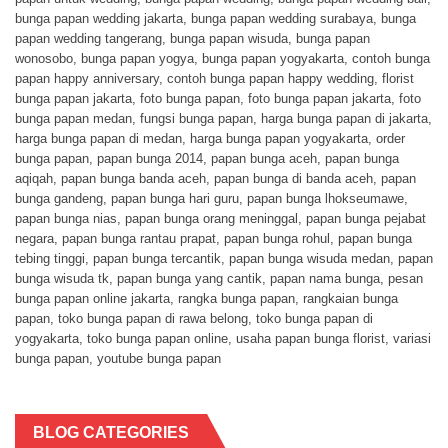
bunga papan wedding jakarta
,
bunga papan wedding surabaya
,
bunga
papan wedding tangerang
,
bunga papan wisuda
,
bunga papan
wonosobo
,
bunga papan yogya
,
bunga papan yogyakarta
,
contoh bunga
papan happy anniversary
,
contoh bunga papan happy wedding
,
florist
bunga papan jakarta
,
foto bunga papan
,
foto bunga papan jakarta
,
foto
bunga papan medan
,
fungsi bunga papan
,
harga bunga papan di jakarta
,
harga bunga papan di medan
,
harga bunga papan yogyakarta
,
order
bunga papan
,
papan bunga 2014
,
papan bunga aceh
,
papan bunga
aqiqah
,
papan bunga banda aceh
,
papan bunga di banda aceh
,
papan
bunga gandeng
,
papan bunga hari guru
,
papan bunga lhokseumawe
,
papan bunga nias
,
papan bunga orang meninggal
,
papan bunga pejabat
negara
,
papan bunga rantau prapat
,
papan bunga rohul
,
papan bunga
tebing tinggi
,
papan bunga tercantik
,
papan bunga wisuda medan
,
papan
bunga wisuda tk
,
papan bunga yang cantik
,
papan nama bunga
,
pesan
bunga papan online jakarta
,
rangka bunga papan
,
rangkaian bunga
papan
,
toko bunga papan di rawa belong
,
toko bunga papan di
yogyakarta
,
toko bunga papan online
,
usaha papan bunga florist
,
variasi
bunga papan
,
youtube bunga papan
BLOG CATEGORIES