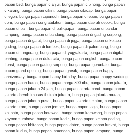
papan bsd
,
bunga papan cianjur
,
bunga papan cibinong
,
bunga papan
cikarang
,
bunga papan cikini
,
bunga papan cilacap
,
bunga papan
cilegon
,
bunga papan cipondoh
,
bunga papan cirebon
,
bunga papan
com
,
bunga papan congratulation
,
bunga papan daerah depok
,
bunga
papan di bali
,
bunga papan di balikpapan
,
bunga papan di bandar
lampung
,
bunga papan di bandung
,
bunga papan di gading serpong
,
bunga papan di garut
,
bunga papan di jogja
,
bunga papan di kelapa
gading
,
bunga papan di lombok
,
bunga papan di palembang
,
bunga
papan di tangerang
,
bunga papan di yogyakarta
,
bunga papan digital
printing
,
bunga papan duka cita
,
bunga papan english
,
bunga papan
florist
,
bunga papan gading serpong
,
bunga papan gorontalo
,
bunga
papan grand opening
,
bunga papan gresik
,
bunga papan happy
anniversary
,
bunga papan happy birthday
,
bunga papan happy wedding
,
bunga papan harga
,
bunga papan harga 300 ribu
,
bunga papan jakarta
,
bunga papan jakarta 24 jam
,
bunga papan jakarta barat
,
bunga papan
jakarta daerah khusus ibukota jakarta
,
bunga papan jakarta murah
,
bunga papan jakarta pusat
,
bunga papan jakarta selatan
,
bunga papan
jakarta utara
,
bunga papan jember
,
bunga papan jogja
,
bunga papan
kalibata
,
bunga papan karawaci
,
bunga papan karawang
,
bunga papan
kayoon surabaya
,
bunga papan kediri
,
bunga papan kelapa gading
,
bunga papan khitanan
,
bunga papan klaten
,
bunga papan krekot
,
bunga
papan kudus
,
bunga papan lamongan
,
bunga papan lampung
,
bunga