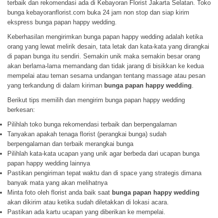
terbaik dan rekomendasi ada di Kebayoran Florist Jakarta Selatan. Toko
bunga kebayoranflorist.com buka 24 jam non stop dan siap kirim
ekspress bunga papan happy wedding.
Keberhasilan mengirimkan bunga papan happy wedding adalah ketika
orang yang lewat melirik desain, tata letak dan kata-kata yang dirangkai
di papan bunga itu sendiri. Semakin unik maka semakin besar orang
akan berlama-lama memandang dan tidak jarang di bisikkan ke kedua
mempelai atau teman sesama undangan tentang massage atau pesan
yang terkandung di dalam kiriman
bunga papan happy wedding
.
Berikut tips memilih dan mengirim bunga papan happy wedding
berkesan:
Pilihlah toko bunga rekomendasi terbaik dan berpengalaman
Tanyakan apakah tenaga florist (perangkai bunga) sudah
berpengalaman dan terbaik merangkai bunga
Pilihlah kata-kata ucapan yang unik agar berbeda dari ucapan bunga
papan happy wedding lainnya
Pastikan pengiriman tepat waktu dan di space yang strategis dimana
banyak mata yang akan melihatnya
Minta foto oleh florist anda baik saat
bunga papan happy wedding
akan dikirim atau ketika sudah diletakkan di lokasi acara.
Pastikan ada kartu ucapan yang diberikan ke mempelai.