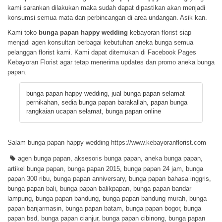
kami sarankan dilakukan maka sudah dapat dipastikan akan menjadi
konsumsi semua mata dan perbincangan di area undangan. Asik kan.
Kami toko
bunga papan happy wedding
kebayoran florist siap
menjadi agen konsultan berbagai kebutuhan aneka bunga semua
pelanggan florist kami. Kami dapat ditemukan di
Facebook Pages
Kebayoran Florist
agar tetap menerima updates dan promo aneka bunga
papan.
bunga papan happy wedding, jual bunga papan selamat
pernikahan, sedia bunga papan barakallah, papan bunga
rangkaian ucapan selamat, bunga papan online
Salam bunga papan happy wedding https://www.kebayoranflorist.com
agen bunga papan
,
aksesoris bunga papan
,
aneka bunga papan
,
artikel bunga papan
,
bunga papan 2015
,
bunga papan 24 jam
,
bunga
papan 300 ribu
,
bunga papan anniversary
,
bunga papan bahasa inggris
,
bunga papan bali
,
bunga papan balikpapan
,
bunga papan bandar
lampung
,
bunga papan bandung
,
bunga papan bandung murah
,
bunga
papan banjarmasin
,
bunga papan batam
,
bunga papan bogor
,
bunga
papan bsd
,
bunga papan cianjur
,
bunga papan cibinong
,
bunga papan