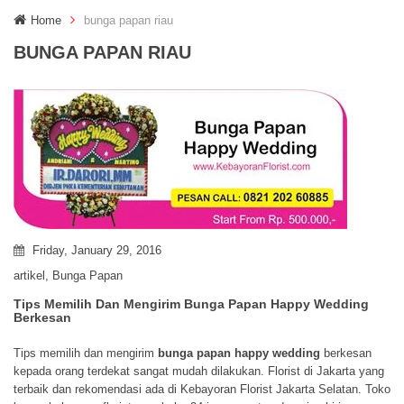
g
Home
bunga papan riau
g
l
BUNGA PAPAN RIAU
e
n
a
v
i
g
a
t
i
o
n
Friday, January 29, 2016
artikel
,
Bunga Papan
Tips Memilih Dan Mengirim Bunga Papan Happy Wedding
Berkesan
Tips memilih dan mengirim
bunga papan happy wedding
berkesan
kepada orang terdekat sangat mudah dilakukan. Florist di Jakarta yang
terbaik dan rekomendasi ada di Kebayoran Florist Jakarta Selatan. Toko