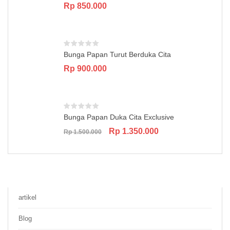
Rp
850.000
Bunga Papan Turut Berduka Cita
Rp
900.000
Bunga Papan Duka Cita Exclusive
Original
Current
Rp
1.350.000
Rp
1.500.000
price
price
was:
is:
Rp 1.500.000.
Rp 1.350.000.
artikel
Blog