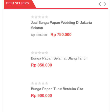
BEST SELLERS
Jual Bunga Papan Wedding Di Jakarta
Selatan
Original
Current
Rp
750.000
Rp
850.000
price
price
was:
is:
Rp 850.000.
Rp 750.000.
Bunga Papan Selamat Ulang Tahun
Rp
850.000
Bunga Papan Turut Berduka Cita
Rp
900.000