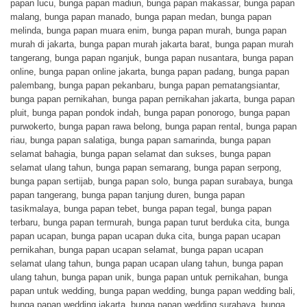
papan lucu
,
bunga papan madiun
,
bunga papan makassar
,
bunga papan
malang
,
bunga papan manado
,
bunga papan medan
,
bunga papan
melinda
,
bunga papan muara enim
,
bunga papan murah
,
bunga papan
murah di jakarta
,
bunga papan murah jakarta barat
,
bunga papan murah
tangerang
,
bunga papan nganjuk
,
bunga papan nusantara
,
bunga papan
online
,
bunga papan online jakarta
,
bunga papan padang
,
bunga papan
palembang
,
bunga papan pekanbaru
,
bunga papan pematangsiantar
,
bunga papan pernikahan
,
bunga papan pernikahan jakarta
,
bunga papan
pluit
,
bunga papan pondok indah
,
bunga papan ponorogo
,
bunga papan
purwokerto
,
bunga papan rawa belong
,
bunga papan rental
,
bunga papan
riau
,
bunga papan salatiga
,
bunga papan samarinda
,
bunga papan
selamat bahagia
,
bunga papan selamat dan sukses
,
bunga papan
selamat ulang tahun
,
bunga papan semarang
,
bunga papan serpong
,
bunga papan sertijab
,
bunga papan solo
,
bunga papan surabaya
,
bunga
papan tangerang
,
bunga papan tanjung duren
,
bunga papan
tasikmalaya
,
bunga papan tebet
,
bunga papan tegal
,
bunga papan
terbaru
,
bunga papan termurah
,
bunga papan turut berduka cita
,
bunga
papan ucapan
,
bunga papan ucapan duka cita
,
bunga papan ucapan
pernikahan
,
bunga papan ucapan selamat
,
bunga papan ucapan
selamat ulang tahun
,
bunga papan ucapan ulang tahun
,
bunga papan
ulang tahun
,
bunga papan unik
,
bunga papan untuk pernikahan
,
bunga
papan untuk wedding
,
bunga papan wedding
,
bunga papan wedding bali
,
bunga papan wedding jakarta
,
bunga papan wedding surabaya
,
bunga