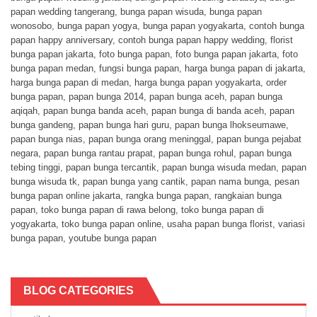
papan wedding tangerang
,
bunga papan wisuda
,
bunga papan
wonosobo
,
bunga papan yogya
,
bunga papan yogyakarta
,
contoh bunga
papan happy anniversary
,
contoh bunga papan happy wedding
,
florist
bunga papan jakarta
,
foto bunga papan
,
foto bunga papan jakarta
,
foto
bunga papan medan
,
fungsi bunga papan
,
harga bunga papan di jakarta
,
harga bunga papan di medan
,
harga bunga papan yogyakarta
,
order
bunga papan
,
papan bunga 2014
,
papan bunga aceh
,
papan bunga
aqiqah
,
papan bunga banda aceh
,
papan bunga di banda aceh
,
papan
bunga gandeng
,
papan bunga hari guru
,
papan bunga lhokseumawe
,
papan bunga nias
,
papan bunga orang meninggal
,
papan bunga pejabat
negara
,
papan bunga rantau prapat
,
papan bunga rohul
,
papan bunga
tebing tinggi
,
papan bunga tercantik
,
papan bunga wisuda medan
,
papan
bunga wisuda tk
,
papan bunga yang cantik
,
papan nama bunga
,
pesan
bunga papan online jakarta
,
rangka bunga papan
,
rangkaian bunga
papan
,
toko bunga papan di rawa belong
,
toko bunga papan di
yogyakarta
,
toko bunga papan online
,
usaha papan bunga florist
,
variasi
bunga papan
,
youtube bunga papan
BLOG CATEGORIES