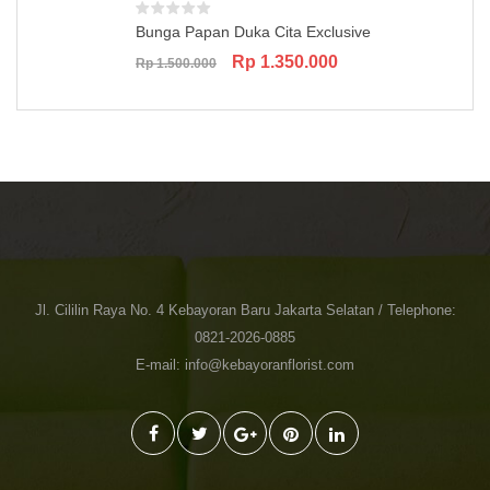
Bunga Papan Duka Cita Exclusive
Original
Current
Rp
1.350.000
Rp
1.500.000
price
price
was:
is:
Rp 1.500.000.
Rp 1.350.000.
Jl. Cililin Raya No. 4 Kebayoran Baru Jakarta Selatan / Telephone:
0821-2026-0885
E-mail: info@kebayoranflorist.com