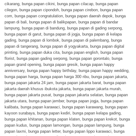
cikarang
,
bunga papan cikini
,
bunga papan cilacap
,
bunga papan
cilegon
,
bunga papan cipondoh
,
bunga papan cirebon
,
bunga papan
com
,
bunga papan congratulation
,
bunga papan daerah depok
,
bunga
papan di bali
,
bunga papan di balikpapan
,
bunga papan di bandar
lampung
,
bunga papan di bandung
,
bunga papan di gading serpong
,
bunga papan di garut
,
bunga papan di jogja
,
bunga papan di kelapa
gading
,
bunga papan di lombok
,
bunga papan di palembang
,
bunga
papan di tangerang
,
bunga papan di yogyakarta
,
bunga papan digital
printing
,
bunga papan duka cita
,
bunga papan english
,
bunga papan
florist
,
bunga papan gading serpong
,
bunga papan gorontalo
,
bunga
papan grand opening
,
bunga papan gresik
,
bunga papan happy
anniversary
,
bunga papan happy birthday
,
bunga papan happy wedding
,
bunga papan harga
,
bunga papan harga 300 ribu
,
bunga papan jakarta
,
bunga papan jakarta 24 jam
,
bunga papan jakarta barat
,
bunga papan
jakarta daerah khusus ibukota jakarta
,
bunga papan jakarta murah
,
bunga papan jakarta pusat
,
bunga papan jakarta selatan
,
bunga papan
jakarta utara
,
bunga papan jember
,
bunga papan jogja
,
bunga papan
kalibata
,
bunga papan karawaci
,
bunga papan karawang
,
bunga papan
kayoon surabaya
,
bunga papan kediri
,
bunga papan kelapa gading
,
bunga papan khitanan
,
bunga papan klaten
,
bunga papan krekot
,
bunga
papan kudus
,
bunga papan lamongan
,
bunga papan lampung
,
bunga
papan laxmi
,
bunga papan letter
,
bunga papan lippo karawaci
,
bunga