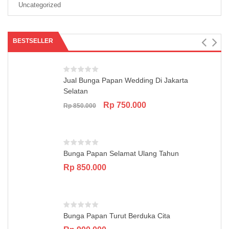
Uncategorized
BESTSELLER
Jual Bunga Papan Wedding Di Jakarta
Selatan
Original
Current
Rp
750.000
Rp
850.000
price
price
was:
is:
Rp 850.000.
Rp 750.000.
Bunga Papan Selamat Ulang Tahun
Rp
850.000
Bunga Papan Turut Berduka Cita