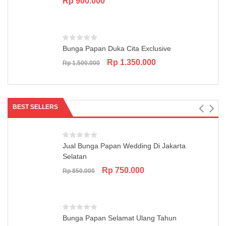
Rp
900.000
Bunga Papan Duka Cita Exclusive
Original
Current
Rp
1.350.000
Rp
1.500.000
price
price
was:
is:
Rp 1.500.000.
Rp 1.350.000.
BEST SELLERS
Jual Bunga Papan Wedding Di Jakarta
Selatan
Original
Current
Rp
750.000
Rp
850.000
price
price
was:
is:
Rp 850.000.
Rp 750.000.
Bunga Papan Selamat Ulang Tahun