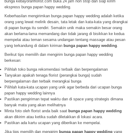
bunga kebayoranflorist.com buka 24 jam non stop dan siap kirim
ekspress bunga papan happy wedding.
Keberhasilan mengirimkan bunga papan happy wedding adalah ketika
orang yang lewat melirik desain, tata letak dan kata-kata yang dirangkai
di papan bunga itu sendiri. Semakin unik maka semakin besar orang
akan berlama-lama memandang dan tidak jarang di bisikkan ke kedua
mempelai atau teman sesama undangan tentang massage atau pesan
yang terkandung di dalam kiriman
bunga papan happy wedding
.
Berikut tips memilih dan mengirim bunga papan happy wedding
berkesan:
Pilihlah toko bunga rekomendasi terbaik dan berpengalaman
Tanyakan apakah tenaga florist (perangkai bunga) sudah
berpengalaman dan terbaik merangkai bunga
Pilihlah kata-kata ucapan yang unik agar berbeda dari ucapan bunga
papan happy wedding lainnya
Pastikan pengiriman tepat waktu dan di space yang strategis dimana
banyak mata yang akan melihatnya
Minta foto oleh florist anda baik saat
bunga papan happy wedding
akan dikirim atau ketika sudah diletakkan di lokasi acara.
Pastikan ada kartu ucapan yang diberikan ke mempelai.
Jika tips memilih dan mengirim
bunga papan happy wedding
yang