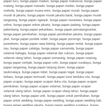
papan lucu
,
bunga papan madiun
,
bunga papan makassar
,
bunga papan
malang
,
bunga papan manado
,
bunga papan medan
,
bunga papan
melinda
,
bunga papan muara enim
,
bunga papan murah
,
bunga papan
murah di jakarta
,
bunga papan murah jakarta barat
,
bunga papan murah
tangerang
,
bunga papan nganjuk
,
bunga papan nusantara
,
bunga papan
online
,
bunga papan online jakarta
,
bunga papan padang
,
bunga papan
palembang
,
bunga papan pekanbaru
,
bunga papan pematangsiantar
,
bunga papan pernikahan
,
bunga papan pernikahan jakarta
,
bunga papan
pluit
,
bunga papan pondok indah
,
bunga papan ponorogo
,
bunga papan
purwokerto
,
bunga papan rawa belong
,
bunga papan rental
,
bunga papan
riau
,
bunga papan salatiga
,
bunga papan samarinda
,
bunga papan
selamat bahagia
,
bunga papan selamat dan sukses
,
bunga papan
selamat ulang tahun
,
bunga papan semarang
,
bunga papan serpong
,
bunga papan sertijab
,
bunga papan solo
,
bunga papan surabaya
,
bunga
papan tangerang
,
bunga papan tanjung duren
,
bunga papan
tasikmalaya
,
bunga papan tebet
,
bunga papan tegal
,
bunga papan
terbaru
,
bunga papan termurah
,
bunga papan turut berduka cita
,
bunga
papan ucapan
,
bunga papan ucapan duka cita
,
bunga papan ucapan
pernikahan
,
bunga papan ucapan selamat
,
bunga papan ucapan
selamat ulang tahun
,
bunga papan ucapan ulang tahun
,
bunga papan
ulang tahun
,
bunga papan unik
,
bunga papan untuk pernikahan
,
bunga
papan untuk wedding
,
bunga papan wedding
,
bunga papan wedding bali
,
bunga papan wedding jakarta
,
bunga papan wedding surabaya
,
bunga