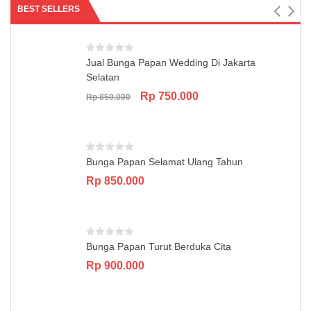
BEST SELLERS
Jual Bunga Papan Wedding Di Jakarta
Selatan
Original
Current
Rp
750.000
Rp
850.000
price
price
was:
is:
Rp 850.000.
Rp 750.000.
Bunga Papan Selamat Ulang Tahun
Rp
850.000
Bunga Papan Turut Berduka Cita
Rp
900.000