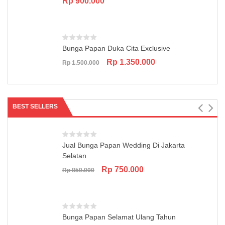
Rp
900.000
Bunga Papan Duka Cita Exclusive
Original
Current
Rp
1.350.000
Rp
1.500.000
price
price
was:
is:
Rp 1.500.000.
Rp 1.350.000.
BEST SELLERS
Jual Bunga Papan Wedding Di Jakarta
Selatan
Original
Current
Rp
750.000
Rp
850.000
price
price
was:
is:
Rp 850.000.
Rp 750.000.
Bunga Papan Selamat Ulang Tahun