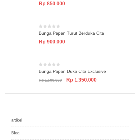
Rp
850.000
Bunga Papan Turut Berduka Cita
Rp
900.000
Bunga Papan Duka Cita Exclusive
Original
Current
Rp
1.350.000
Rp
1.500.000
price
price
was:
is:
Rp 1.500.000.
Rp 1.350.000.
artikel
Blog