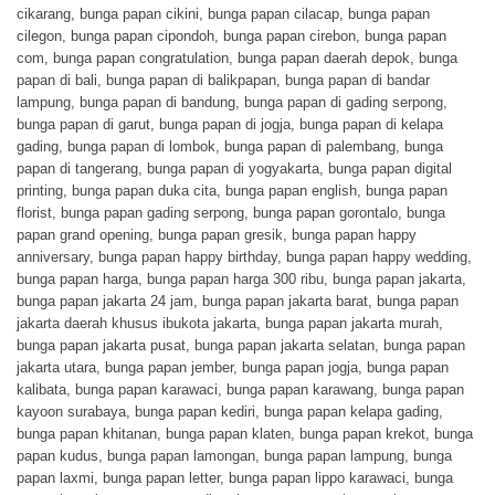
cikarang
,
bunga papan cikini
,
bunga papan cilacap
,
bunga papan
cilegon
,
bunga papan cipondoh
,
bunga papan cirebon
,
bunga papan
com
,
bunga papan congratulation
,
bunga papan daerah depok
,
bunga
papan di bali
,
bunga papan di balikpapan
,
bunga papan di bandar
lampung
,
bunga papan di bandung
,
bunga papan di gading serpong
,
bunga papan di garut
,
bunga papan di jogja
,
bunga papan di kelapa
gading
,
bunga papan di lombok
,
bunga papan di palembang
,
bunga
papan di tangerang
,
bunga papan di yogyakarta
,
bunga papan digital
printing
,
bunga papan duka cita
,
bunga papan english
,
bunga papan
florist
,
bunga papan gading serpong
,
bunga papan gorontalo
,
bunga
papan grand opening
,
bunga papan gresik
,
bunga papan happy
anniversary
,
bunga papan happy birthday
,
bunga papan happy wedding
,
bunga papan harga
,
bunga papan harga 300 ribu
,
bunga papan jakarta
,
bunga papan jakarta 24 jam
,
bunga papan jakarta barat
,
bunga papan
jakarta daerah khusus ibukota jakarta
,
bunga papan jakarta murah
,
bunga papan jakarta pusat
,
bunga papan jakarta selatan
,
bunga papan
jakarta utara
,
bunga papan jember
,
bunga papan jogja
,
bunga papan
kalibata
,
bunga papan karawaci
,
bunga papan karawang
,
bunga papan
kayoon surabaya
,
bunga papan kediri
,
bunga papan kelapa gading
,
bunga papan khitanan
,
bunga papan klaten
,
bunga papan krekot
,
bunga
papan kudus
,
bunga papan lamongan
,
bunga papan lampung
,
bunga
papan laxmi
,
bunga papan letter
,
bunga papan lippo karawaci
,
bunga