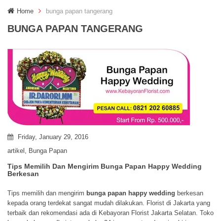
g
Home
bunga papan tangerang
g
l
BUNGA PAPAN TANGERANG
e
n
a
v
i
g
a
t
i
o
n
Friday, January 29, 2016
artikel
,
Bunga Papan
Tips Memilih Dan Mengirim Bunga Papan Happy Wedding
Berkesan
Tips memilih dan mengirim
bunga papan happy wedding
berkesan
kepada orang terdekat sangat mudah dilakukan. Florist di Jakarta yang
terbaik dan rekomendasi ada di Kebayoran Florist Jakarta Selatan. Toko