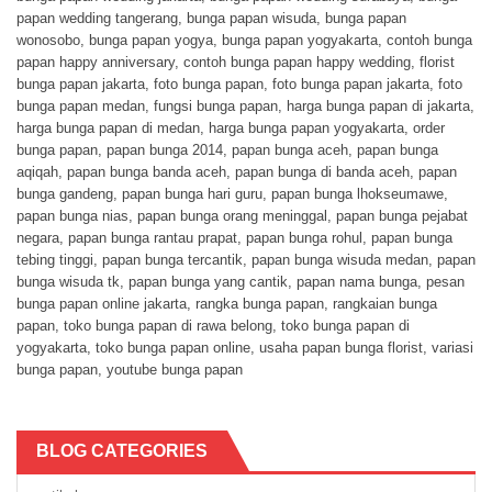
papan wedding tangerang
,
bunga papan wisuda
,
bunga papan
wonosobo
,
bunga papan yogya
,
bunga papan yogyakarta
,
contoh bunga
papan happy anniversary
,
contoh bunga papan happy wedding
,
florist
bunga papan jakarta
,
foto bunga papan
,
foto bunga papan jakarta
,
foto
bunga papan medan
,
fungsi bunga papan
,
harga bunga papan di jakarta
,
harga bunga papan di medan
,
harga bunga papan yogyakarta
,
order
bunga papan
,
papan bunga 2014
,
papan bunga aceh
,
papan bunga
aqiqah
,
papan bunga banda aceh
,
papan bunga di banda aceh
,
papan
bunga gandeng
,
papan bunga hari guru
,
papan bunga lhokseumawe
,
papan bunga nias
,
papan bunga orang meninggal
,
papan bunga pejabat
negara
,
papan bunga rantau prapat
,
papan bunga rohul
,
papan bunga
tebing tinggi
,
papan bunga tercantik
,
papan bunga wisuda medan
,
papan
bunga wisuda tk
,
papan bunga yang cantik
,
papan nama bunga
,
pesan
bunga papan online jakarta
,
rangka bunga papan
,
rangkaian bunga
papan
,
toko bunga papan di rawa belong
,
toko bunga papan di
yogyakarta
,
toko bunga papan online
,
usaha papan bunga florist
,
variasi
bunga papan
,
youtube bunga papan
BLOG CATEGORIES