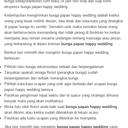
bunga kebayoranflorist.com buka 24 jam non stop dan siap kirim
ekspress bunga papan happy wedding.
Keberhasilan mengirimkan bunga papan happy wedding adalah ketika
orang yang lewat melirik desain, tata letak dan kata-kata yang dirangkai
di papan bunga itu sendiri. Semakin unik maka semakin besar orang
akan berlama-lama memandang dan tidak jarang di bisikkan ke kedua
mempelai atau teman sesama undangan tentang massage atau pesan
yang terkandung di dalam kiriman
bunga papan happy wedding
.
Berikut tips memilih dan mengirim bunga papan happy wedding
berkesan:
Pilihlah toko bunga rekomendasi terbaik dan berpengalaman
Tanyakan apakah tenaga florist (perangkai bunga) sudah
berpengalaman dan terbaik merangkai bunga
Pilihlah kata-kata ucapan yang unik agar berbeda dari ucapan bunga
papan happy wedding lainnya
Pastikan pengiriman tepat waktu dan di space yang strategis dimana
banyak mata yang akan melihatnya
Minta foto oleh florist anda baik saat
bunga papan happy wedding
akan dikirim atau ketika sudah diletakkan di lokasi acara.
Pastikan ada kartu ucapan yang diberikan ke mempelai.
Jika tips memilih dan mengirim
bunga papan happy wedding
yang