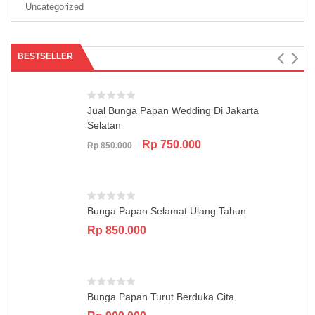
Uncategorized
BESTSELLER
Jual Bunga Papan Wedding Di Jakarta
Selatan
Original
Current
Rp
750.000
Rp
850.000
price
price
was:
is:
Rp 850.000.
Rp 750.000.
Bunga Papan Selamat Ulang Tahun
Rp
850.000
Bunga Papan Turut Berduka Cita