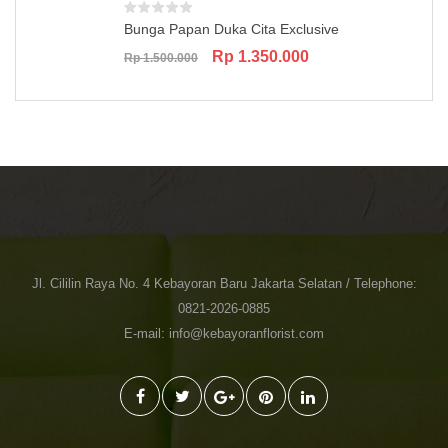
Bunga Papan Duka Cita Exclusive
Original
Current
Rp
1.350.000
Rp
1.500.000
price
price
was:
is:
Rp 1.500.000.
Rp 1.350.000.
Jl. Cililin Raya No. 4 Kebayoran Baru Jakarta Selatan / Telephone:
0821-2026-0885
E-mail: info@kebayoranflorist.com