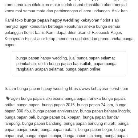
kami sarankan dilakukan maka sudah dapat dipastikan akan menjadi
konsumsi semua mata dan perbincangan di area undangan. Asik kan.
Kami toko
bunga papan happy wedding
kebayoran florist siap
menjadi agen konsultan berbagai kebutuhan aneka bunga semua
pelanggan florist kami. Kami dapat ditemukan di
Facebook Pages
Kebayoran Florist
agar tetap menerima updates dan promo aneka bunga
papan.
bunga papan happy wedding, jual bunga papan selamat
pernikahan, sedia bunga papan barakallah, papan bunga
rangkaian ucapan selamat, bunga papan online
Salam bunga papan happy wedding https://www.kebayoranflorist.com
agen bunga papan
,
aksesoris bunga papan
,
aneka bunga papan
,
artikel bunga papan
,
bunga papan 2015
,
bunga papan 24 jam
,
bunga
papan 300 ribu
,
bunga papan anniversary
,
bunga papan bahasa inggris
,
bunga papan bali
,
bunga papan balikpapan
,
bunga papan bandar
lampung
,
bunga papan bandung
,
bunga papan bandung murah
,
bunga
papan banjarmasin
,
bunga papan batam
,
bunga papan bogor
,
bunga
papan bsd
,
bunga papan cianjur
,
bunga papan cibinong
,
bunga papan