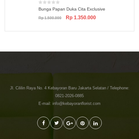
Bunga Papan Duka Cita Exclusive
Original
Current
Rp
1.350.000
Rp
1.500.000
price
price
was:
is:
Rp 1.500.000.
Rp 1.350.000.
Jl. Cililin Raya No. 4 Kebayoran Baru Jakarta Selatan / Telephone:
0821-2026-0885
E-mail: info@kebayoranflorist.com