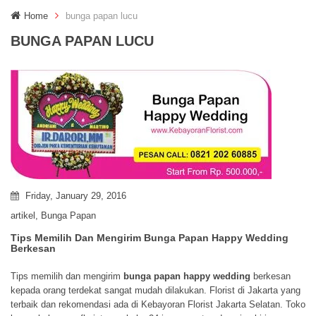
g
Home
bunga papan lucu
g
l
BUNGA PAPAN LUCU
e
n
a
v
i
g
a
t
i
o
n
Friday, January 29, 2016
artikel
,
Bunga Papan
Tips Memilih Dan Mengirim Bunga Papan Happy Wedding
Berkesan
Tips memilih dan mengirim
bunga papan happy wedding
berkesan
kepada orang terdekat sangat mudah dilakukan. Florist di Jakarta yang
terbaik dan rekomendasi ada di Kebayoran Florist Jakarta Selatan. Toko