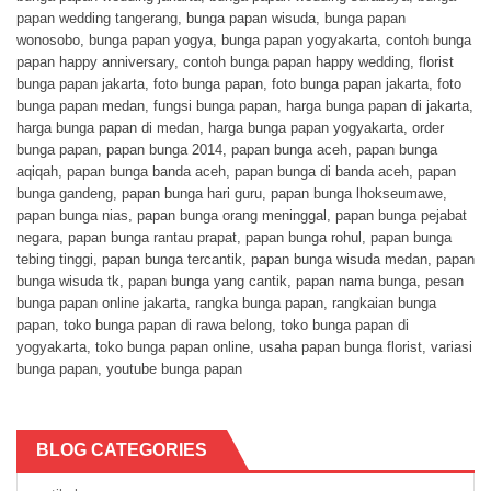
papan wedding tangerang
,
bunga papan wisuda
,
bunga papan
wonosobo
,
bunga papan yogya
,
bunga papan yogyakarta
,
contoh bunga
papan happy anniversary
,
contoh bunga papan happy wedding
,
florist
bunga papan jakarta
,
foto bunga papan
,
foto bunga papan jakarta
,
foto
bunga papan medan
,
fungsi bunga papan
,
harga bunga papan di jakarta
,
harga bunga papan di medan
,
harga bunga papan yogyakarta
,
order
bunga papan
,
papan bunga 2014
,
papan bunga aceh
,
papan bunga
aqiqah
,
papan bunga banda aceh
,
papan bunga di banda aceh
,
papan
bunga gandeng
,
papan bunga hari guru
,
papan bunga lhokseumawe
,
papan bunga nias
,
papan bunga orang meninggal
,
papan bunga pejabat
negara
,
papan bunga rantau prapat
,
papan bunga rohul
,
papan bunga
tebing tinggi
,
papan bunga tercantik
,
papan bunga wisuda medan
,
papan
bunga wisuda tk
,
papan bunga yang cantik
,
papan nama bunga
,
pesan
bunga papan online jakarta
,
rangka bunga papan
,
rangkaian bunga
papan
,
toko bunga papan di rawa belong
,
toko bunga papan di
yogyakarta
,
toko bunga papan online
,
usaha papan bunga florist
,
variasi
bunga papan
,
youtube bunga papan
BLOG CATEGORIES