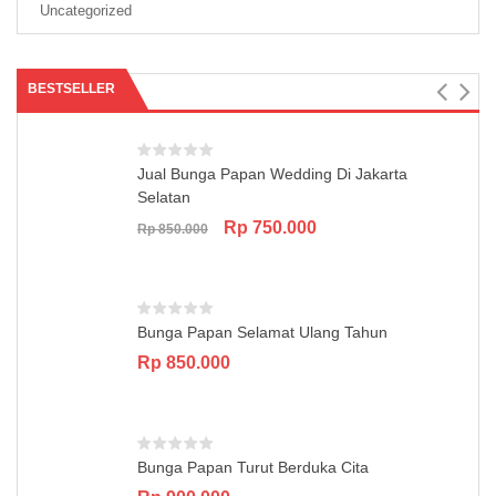
Uncategorized
BESTSELLER
Jual Bunga Papan Wedding Di Jakarta
Selatan
Original
Current
Rp
750.000
Rp
850.000
price
price
was:
is:
Rp 850.000.
Rp 750.000.
Bunga Papan Selamat Ulang Tahun
Rp
850.000
Bunga Papan Turut Berduka Cita