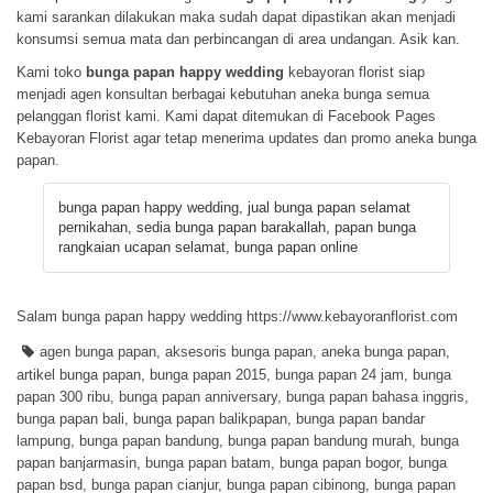
kami sarankan dilakukan maka sudah dapat dipastikan akan menjadi
konsumsi semua mata dan perbincangan di area undangan. Asik kan.
Kami toko
bunga papan happy wedding
kebayoran florist siap
menjadi agen konsultan berbagai kebutuhan aneka bunga semua
pelanggan florist kami. Kami dapat ditemukan di
Facebook Pages
Kebayoran Florist
agar tetap menerima updates dan promo aneka bunga
papan.
bunga papan happy wedding, jual bunga papan selamat
pernikahan, sedia bunga papan barakallah, papan bunga
rangkaian ucapan selamat, bunga papan online
Salam bunga papan happy wedding https://www.kebayoranflorist.com
agen bunga papan
,
aksesoris bunga papan
,
aneka bunga papan
,
artikel bunga papan
,
bunga papan 2015
,
bunga papan 24 jam
,
bunga
papan 300 ribu
,
bunga papan anniversary
,
bunga papan bahasa inggris
,
bunga papan bali
,
bunga papan balikpapan
,
bunga papan bandar
lampung
,
bunga papan bandung
,
bunga papan bandung murah
,
bunga
papan banjarmasin
,
bunga papan batam
,
bunga papan bogor
,
bunga
papan bsd
,
bunga papan cianjur
,
bunga papan cibinong
,
bunga papan