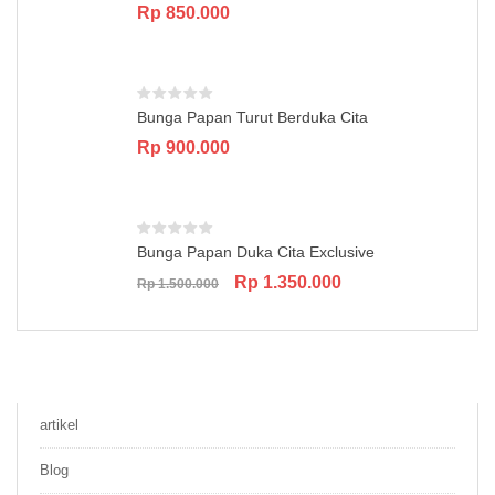
Rp
850.000
Bunga Papan Turut Berduka Cita
Rp
900.000
Bunga Papan Duka Cita Exclusive
Original
Current
Rp
1.350.000
Rp
1.500.000
price
price
was:
is:
Rp 1.500.000.
Rp 1.350.000.
artikel
Blog