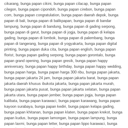
cikarang
,
bunga papan cikini
,
bunga papan cilacap
,
bunga papan
cilegon
,
bunga papan cipondoh
,
bunga papan cirebon
,
bunga papan
com
,
bunga papan congratulation
,
bunga papan daerah depok
,
bunga
papan di bali
,
bunga papan di balikpapan
,
bunga papan di bandar
lampung
,
bunga papan di bandung
,
bunga papan di gading serpong
,
bunga papan di garut
,
bunga papan di jogja
,
bunga papan di kelapa
gading
,
bunga papan di lombok
,
bunga papan di palembang
,
bunga
papan di tangerang
,
bunga papan di yogyakarta
,
bunga papan digital
printing
,
bunga papan duka cita
,
bunga papan english
,
bunga papan
florist
,
bunga papan gading serpong
,
bunga papan gorontalo
,
bunga
papan grand opening
,
bunga papan gresik
,
bunga papan happy
anniversary
,
bunga papan happy birthday
,
bunga papan happy wedding
,
bunga papan harga
,
bunga papan harga 300 ribu
,
bunga papan jakarta
,
bunga papan jakarta 24 jam
,
bunga papan jakarta barat
,
bunga papan
jakarta daerah khusus ibukota jakarta
,
bunga papan jakarta murah
,
bunga papan jakarta pusat
,
bunga papan jakarta selatan
,
bunga papan
jakarta utara
,
bunga papan jember
,
bunga papan jogja
,
bunga papan
kalibata
,
bunga papan karawaci
,
bunga papan karawang
,
bunga papan
kayoon surabaya
,
bunga papan kediri
,
bunga papan kelapa gading
,
bunga papan khitanan
,
bunga papan klaten
,
bunga papan krekot
,
bunga
papan kudus
,
bunga papan lamongan
,
bunga papan lampung
,
bunga
papan laxmi
,
bunga papan letter
,
bunga papan lippo karawaci
,
bunga