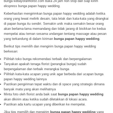
bunga kebayoranflorist.com buka 24 jam non stop dan siap kirim
ekspress bunga papan happy wedding.
Keberhasilan mengirimkan bunga papan happy wedding adalah ketika
orang yang lewat melirik desain, tata letak dan kata-kata yang dirangkai
di papan bunga itu sendiri. Semakin unik maka semakin besar orang
akan berlama-lama memandang dan tidak jarang di bisikkan ke kedua
mempelai atau teman sesama undangan tentang massage atau pesan
yang terkandung di dalam kiriman
bunga papan happy wedding
.
Berikut tips memilih dan mengirim bunga papan happy wedding
berkesan:
Pilihlah toko bunga rekomendasi terbaik dan berpengalaman
Tanyakan apakah tenaga florist (perangkai bunga) sudah
berpengalaman dan terbaik merangkai bunga
Pilihlah kata-kata ucapan yang unik agar berbeda dari ucapan bunga
papan happy wedding lainnya
Pastikan pengiriman tepat waktu dan di space yang strategis dimana
banyak mata yang akan melihatnya
Minta foto oleh florist anda baik saat
bunga papan happy wedding
akan dikirim atau ketika sudah diletakkan di lokasi acara.
Pastikan ada kartu ucapan yang diberikan ke mempelai.
Jika tips memilih dan mengirim
bunga papan happy wedding
yang