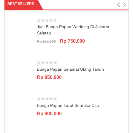
BEST SELLERS
Jual Bunga Papan Wedding Di Jakarta
Selatan
Original
Current
Rp
750.000
Rp
850.000
price
price
was:
is:
Rp 850.000.
Rp 750.000.
Bunga Papan Selamat Ulang Tahun
Rp
850.000
Bunga Papan Turut Berduka Cita
Rp
900.000