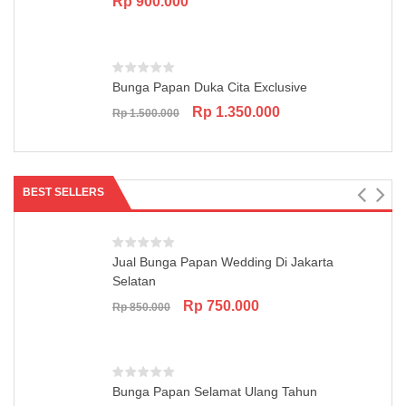
Rp
900.000
Bunga Papan Duka Cita Exclusive
Original
Current
Rp
1.350.000
Rp
1.500.000
price
price
was:
is:
Rp 1.500.000.
Rp 1.350.000.
BEST SELLERS
Jual Bunga Papan Wedding Di Jakarta
Selatan
Original
Current
Rp
750.000
Rp
850.000
price
price
was:
is:
Rp 850.000.
Rp 750.000.
Bunga Papan Selamat Ulang Tahun