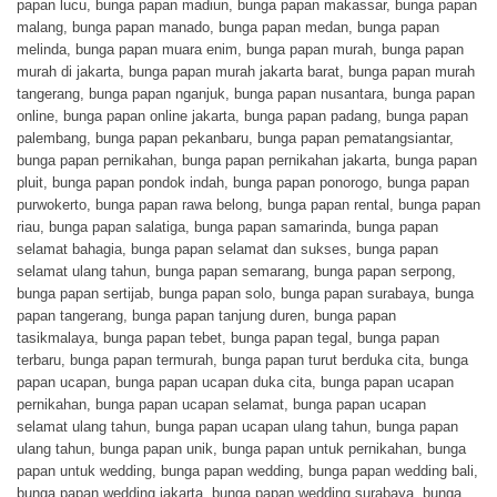
papan lucu
,
bunga papan madiun
,
bunga papan makassar
,
bunga papan
malang
,
bunga papan manado
,
bunga papan medan
,
bunga papan
melinda
,
bunga papan muara enim
,
bunga papan murah
,
bunga papan
murah di jakarta
,
bunga papan murah jakarta barat
,
bunga papan murah
tangerang
,
bunga papan nganjuk
,
bunga papan nusantara
,
bunga papan
online
,
bunga papan online jakarta
,
bunga papan padang
,
bunga papan
palembang
,
bunga papan pekanbaru
,
bunga papan pematangsiantar
,
bunga papan pernikahan
,
bunga papan pernikahan jakarta
,
bunga papan
pluit
,
bunga papan pondok indah
,
bunga papan ponorogo
,
bunga papan
purwokerto
,
bunga papan rawa belong
,
bunga papan rental
,
bunga papan
riau
,
bunga papan salatiga
,
bunga papan samarinda
,
bunga papan
selamat bahagia
,
bunga papan selamat dan sukses
,
bunga papan
selamat ulang tahun
,
bunga papan semarang
,
bunga papan serpong
,
bunga papan sertijab
,
bunga papan solo
,
bunga papan surabaya
,
bunga
papan tangerang
,
bunga papan tanjung duren
,
bunga papan
tasikmalaya
,
bunga papan tebet
,
bunga papan tegal
,
bunga papan
terbaru
,
bunga papan termurah
,
bunga papan turut berduka cita
,
bunga
papan ucapan
,
bunga papan ucapan duka cita
,
bunga papan ucapan
pernikahan
,
bunga papan ucapan selamat
,
bunga papan ucapan
selamat ulang tahun
,
bunga papan ucapan ulang tahun
,
bunga papan
ulang tahun
,
bunga papan unik
,
bunga papan untuk pernikahan
,
bunga
papan untuk wedding
,
bunga papan wedding
,
bunga papan wedding bali
,
bunga papan wedding jakarta
,
bunga papan wedding surabaya
,
bunga