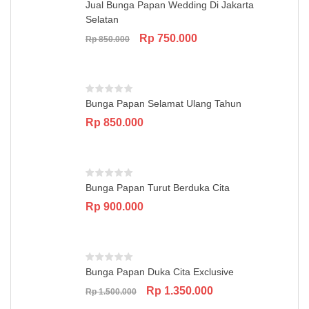
Jual Bunga Papan Wedding Di Jakarta
Selatan
Original
Current
Rp
750.000
Rp
850.000
price
price
was:
is:
Rp 850.000.
Rp 750.000.
Bunga Papan Selamat Ulang Tahun
Rp
850.000
Bunga Papan Turut Berduka Cita
Rp
900.000
Bunga Papan Duka Cita Exclusive
Original
Current
Rp
1.350.000
Rp
1.500.000
price
price