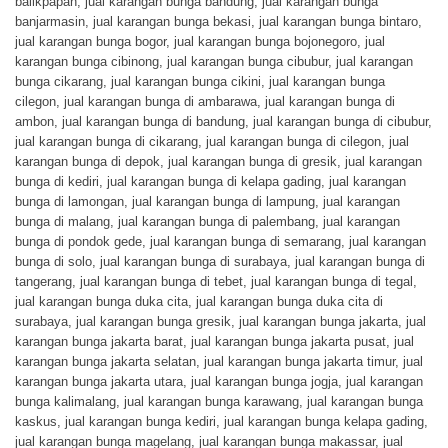
balikpapan
,
jual karangan bunga bandung
,
jual karangan bunga
banjarmasin
,
jual karangan bunga bekasi
,
jual karangan bunga bintaro
,
jual karangan bunga bogor
,
jual karangan bunga bojonegoro
,
jual
karangan bunga cibinong
,
jual karangan bunga cibubur
,
jual karangan
bunga cikarang
,
jual karangan bunga cikini
,
jual karangan bunga
cilegon
,
jual karangan bunga di ambarawa
,
jual karangan bunga di
ambon
,
jual karangan bunga di bandung
,
jual karangan bunga di cibubur
,
jual karangan bunga di cikarang
,
jual karangan bunga di cilegon
,
jual
karangan bunga di depok
,
jual karangan bunga di gresik
,
jual karangan
bunga di kediri
,
jual karangan bunga di kelapa gading
,
jual karangan
bunga di lamongan
,
jual karangan bunga di lampung
,
jual karangan
bunga di malang
,
jual karangan bunga di palembang
,
jual karangan
bunga di pondok gede
,
jual karangan bunga di semarang
,
jual karangan
bunga di solo
,
jual karangan bunga di surabaya
,
jual karangan bunga di
tangerang
,
jual karangan bunga di tebet
,
jual karangan bunga di tegal
,
jual karangan bunga duka cita
,
jual karangan bunga duka cita di
surabaya
,
jual karangan bunga gresik
,
jual karangan bunga jakarta
,
jual
karangan bunga jakarta barat
,
jual karangan bunga jakarta pusat
,
jual
karangan bunga jakarta selatan
,
jual karangan bunga jakarta timur
,
jual
karangan bunga jakarta utara
,
jual karangan bunga jogja
,
jual karangan
bunga kalimalang
,
jual karangan bunga karawang
,
jual karangan bunga
kaskus
,
jual karangan bunga kediri
,
jual karangan bunga kelapa gading
,
jual karangan bunga magelang
,
jual karangan bunga makassar
,
jual