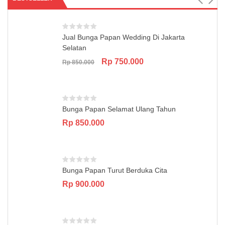
Jual Bunga Papan Wedding Di Jakarta
Selatan
Original
Current
Rp
750.000
Rp
850.000
price
price
was:
is:
Rp 850.000.
Rp 750.000.
Bunga Papan Selamat Ulang Tahun
Rp
850.000
Bunga Papan Turut Berduka Cita
Rp
900.000