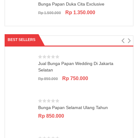
Bunga Papan Duka Cita Exclusive
Original
Current
Rp
1.350.000
Rp
1.500.000
price
price
was:
is:
Rp 1.500.000.
Rp 1.350.000.
BEST SELLERS
Jual Bunga Papan Wedding Di Jakarta
Selatan
Original
Current
Rp
750.000
Rp
850.000
price
price
was:
is:
Rp 850.000.
Rp 750.000.
Bunga Papan Selamat Ulang Tahun
Rp
850.000