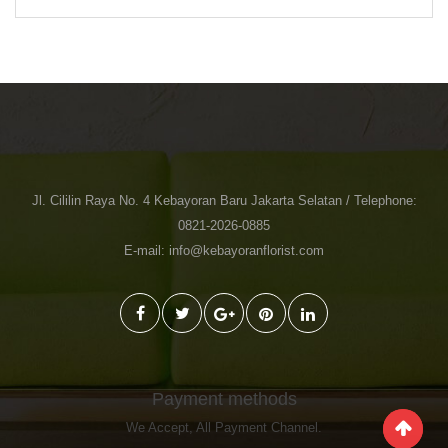
was:
is:
Rp 1.500.000.
Rp 1.350.000.
Jl. Cililin Raya No. 4 Kebayoran Baru Jakarta Selatan / Telephone:
0821-2026-0885
E-mail: info@kebayoranflorist.com
Payment methods
We Accept,
All Payment Channel
.