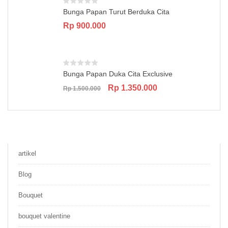
Bunga Papan Turut Berduka Cita
Rp
900.000
Bunga Papan Duka Cita Exclusive
Original
Current
Rp
1.350.000
Rp
1.500.000
price
price
was:
is:
Rp 1.500.000.
Rp 1.350.000.
artikel
Blog
Bouquet
bouquet valentine