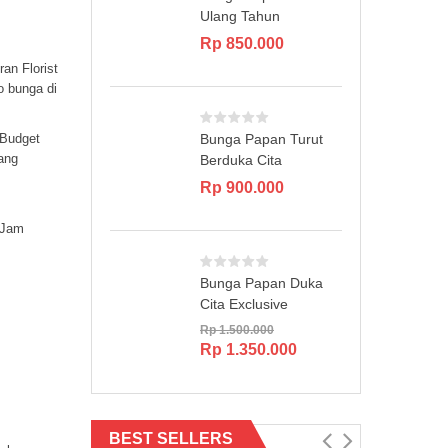
Ulang Tahun
Rp
850.000
an Florist
o bunga di
 Budget
Bunga Papan Turut
ang
Berduka Cita
Rp
900.000
 Jam
Bunga Papan Duka
Cita Exclusive
Rp
1.500.000
Original
Current
Rp
1.350.000
price
price
was:
is:
Rp 1.500.000.
Rp 1.350.000.
BEST SELLERS