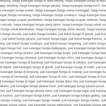
lampung
,
harga karangan bunga di rawa belong
,
harga karangan bunga di was
appy wedding
,
harga karangan bunga jakarta
,
harga karangan bunga kecil
,
ha
a karangan bunga murah
,
harga karangan bunga orang meninggal
,
harga kara
angan bunga semarang
,
harga karangan bunga surabaya
,
harga karangan bun
angan bunga ucapan pernikahan
,
harga karangan bunga ucapan selamat
,
harg
n wisuda
,
harga karangan bunga ulang tahun
,
harga karangan bunga untuk or
n bunga untuk pernikahan
,
harga karangan bunga untuk wisuda
,
harga karang
n bunga wisuda
,
jual buket bunga boneka
,
jual buket bunga di gresik
,
jual bu
y
,
jual buket bunga jakarta
,
jual buket bunga jogja
,
jual buket bunga kaskus
,
j
rang
,
jual buket bunga surabaya
,
jual buket bunga tangerang
,
jual buket bunga
angan bunga bali
,
jual karangan bunga balikpapan
,
jual karangan bunga bandu
l karangan bunga bintaro
,
jual karangan bunga bogor
,
jual karangan bunga boj
al karangan bunga cikarang
,
jual karangan bunga cikini
,
jual karangan bunga c
jual karangan bunga di bandung
,
jual karangan bunga di cibubur
,
jual karangan
di depok
,
jual karangan bunga di gresik
,
jual karangan bunga di kediri
,
jual ka
l karangan bunga di lampung
,
jual karangan bunga di malang
,
jual karangan bu
n bunga di semarang
,
jual karangan bunga di solo
,
jual karangan bunga di sur
al karangan bunga di tegal
,
jual karangan bunga duka cita
,
jual karangan bung
jakarta
,
jual karangan bunga jakarta barat
,
jual karangan bunga jakarta pusat
,
imur
,
jual karangan bunga jakarta utara
,
jual karangan bunga jogja
,
jual karan
ga kaskus
,
jual karangan bunga kediri
,
jual karangan bunga kelapa gading
,
jua
an bunga malang
,
jual karangan bunga mawar
,
jual karangan bunga medan
,
jua
rangan bunga online
,
jual karangan bunga palembang
,
jual karangan bunga pa