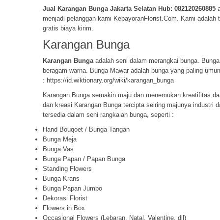
Jual Karangan Bunga
Jakarta Selatan Hub: 082120260885
a
menjadi pelanggan kami KebayoranFlorist.Com. Kami adalah to
gratis biaya kirim.
Karangan Bunga
Karangan Bunga
adalah seni dalam merangkai bunga. Bunga 
beragam warna. Bunga Mawar adalah bunga yang paling umu
:
https://id.wiktionary.org/wiki/karangan_bunga
Karangan Bunga semakin maju dan menemukan kreatifitas dan je
dan kreasi Karangan Bunga tercipta seiring majunya industri 
tersedia dalam seni rangkaian bunga, seperti :
Hand Bouqoet / Bunga Tangan
Bunga Meja
Bunga Vas
Bunga Papan / Papan Bunga
Standing Flowers
Bunga Krans
Bunga Papan Jumbo
Dekorasi Florist
Flowers in Box
Occasional Flowers (Lebaran, Natal, Valentine, dll)