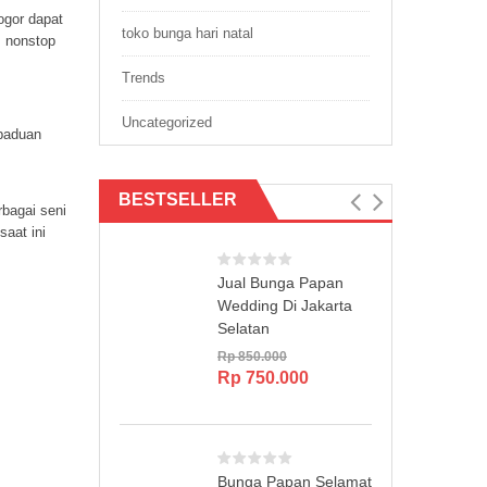
ogor dapat
toko bunga hari natal
m nonstop
Trends
Uncategorized
 paduan
BESTSELLER
rbagai seni
saat ini
Jual Bunga Papan
Wedding Di Jakarta
Selatan
Rp
850.000
Original
Current
Rp
750.000
price
price
was:
is:
Rp 850.000.
Rp 750.000.
Bunga Papan Selamat