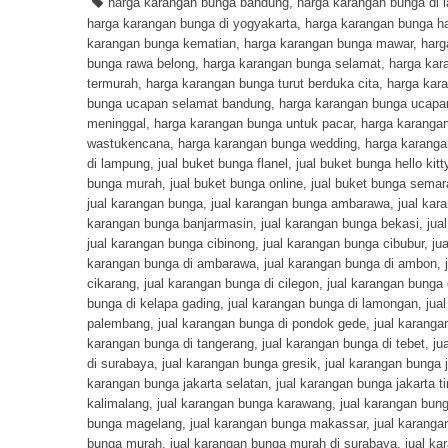
harga karangan bunga bandung
,
harga karangan bunga di 
harga karangan bunga di yogyakarta
,
harga karangan bunga h
karangan bunga kematian
,
harga karangan bunga mawar
,
harg
bunga rawa belong
,
harga karangan bunga selamat
,
harga kar
termurah
,
harga karangan bunga turut berduka cita
,
harga kar
bunga ucapan selamat bandung
,
harga karangan bunga ucapa
meninggal
,
harga karangan bunga untuk pacar
,
harga karanga
wastukencana
,
harga karangan bunga wedding
,
harga karanga
di lampung
,
jual buket bunga flanel
,
jual buket bunga hello kitt
bunga murah
,
jual buket bunga online
,
jual buket bunga sema
jual karangan bunga
,
jual karangan bunga ambarawa
,
jual kar
karangan bunga banjarmasin
,
jual karangan bunga bekasi
,
jua
jual karangan bunga cibinong
,
jual karangan bunga cibubur
,
ju
karangan bunga di ambarawa
,
jual karangan bunga di ambon
,
cikarang
,
jual karangan bunga di cilegon
,
jual karangan bunga 
bunga di kelapa gading
,
jual karangan bunga di lamongan
,
jua
palembang
,
jual karangan bunga di pondok gede
,
jual karanga
karangan bunga di tangerang
,
jual karangan bunga di tebet
,
ju
di surabaya
,
jual karangan bunga gresik
,
jual karangan bunga 
karangan bunga jakarta selatan
,
jual karangan bunga jakarta t
kalimalang
,
jual karangan bunga karawang
,
jual karangan bun
bunga magelang
,
jual karangan bunga makassar
,
jual karang
bunga murah
,
jual karangan bunga murah di surabaya
,
jual ka