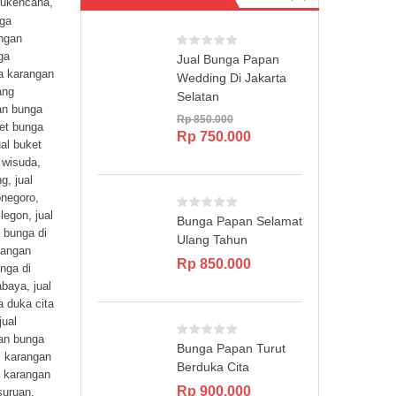
tukencana
,
rga
ngan
ga
Jual Bunga Papan
a karangan
Wedding Di Jakarta
ang
Selatan
an bunga
Rp
850.000
ket bunga
Original
Current
Rp
750.000
ual buket
price
price
 wisuda
,
was:
is:
ng
,
jual
Rp 850.000.
Rp 750.000.
onegoro
,
ilegon
,
jual
Bunga Papan Selamat
 bunga di
Ulang Tahun
rangan
Rp
850.000
nga di
abaya
,
jual
a duka cita
jual
gan bunga
Bunga Papan Turut
l karangan
Berduka Cita
l karangan
Rp
900.000
suruan
,