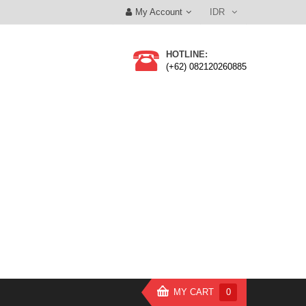
My Account
IDR
HOTLINE:
(+62) 082120260885
MY CART
0