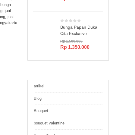
 bunga
ng
,
jual
ang
,
jual
yogyakarta
Bunga Papan Duka
Cita Exclusive
Rp
1.500.000
Original
Current
Rp
1.350.000
price
price
was:
is:
Rp 1.500.000.
Rp 1.350.000.
artikel
Blog
Bouquet
bouquet valentine