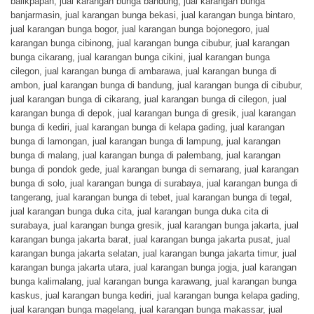
balikpapan
,
jual karangan bunga bandung
,
jual karangan bunga
banjarmasin
,
jual karangan bunga bekasi
,
jual karangan bunga bintaro
,
jual karangan bunga bogor
,
jual karangan bunga bojonegoro
,
jual
karangan bunga cibinong
,
jual karangan bunga cibubur
,
jual karangan
bunga cikarang
,
jual karangan bunga cikini
,
jual karangan bunga
cilegon
,
jual karangan bunga di ambarawa
,
jual karangan bunga di
ambon
,
jual karangan bunga di bandung
,
jual karangan bunga di cibubur
,
jual karangan bunga di cikarang
,
jual karangan bunga di cilegon
,
jual
karangan bunga di depok
,
jual karangan bunga di gresik
,
jual karangan
bunga di kediri
,
jual karangan bunga di kelapa gading
,
jual karangan
bunga di lamongan
,
jual karangan bunga di lampung
,
jual karangan
bunga di malang
,
jual karangan bunga di palembang
,
jual karangan
bunga di pondok gede
,
jual karangan bunga di semarang
,
jual karangan
bunga di solo
,
jual karangan bunga di surabaya
,
jual karangan bunga di
tangerang
,
jual karangan bunga di tebet
,
jual karangan bunga di tegal
,
jual karangan bunga duka cita
,
jual karangan bunga duka cita di
surabaya
,
jual karangan bunga gresik
,
jual karangan bunga jakarta
,
jual
karangan bunga jakarta barat
,
jual karangan bunga jakarta pusat
,
jual
karangan bunga jakarta selatan
,
jual karangan bunga jakarta timur
,
jual
karangan bunga jakarta utara
,
jual karangan bunga jogja
,
jual karangan
bunga kalimalang
,
jual karangan bunga karawang
,
jual karangan bunga
kaskus
,
jual karangan bunga kediri
,
jual karangan bunga kelapa gading
,
jual karangan bunga magelang
,
jual karangan bunga makassar
,
jual