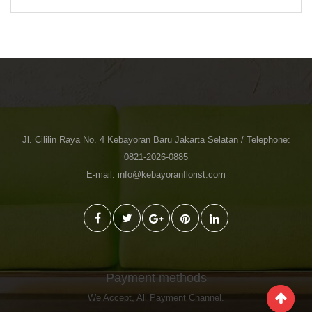
was:
is:
Rp 1.500.000.
Rp 1.350.000.
Jl. Cililin Raya No. 4 Kebayoran Baru Jakarta Selatan / Telephone:
0821-2026-0885
E-mail: info@kebayoranflorist.com
Payment methods
We Accept,
All Payment Channel
.