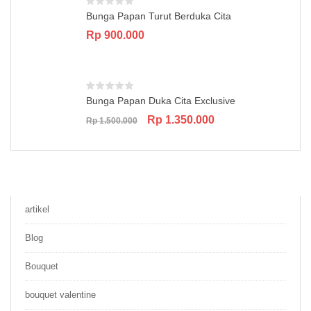
Bunga Papan Turut Berduka Cita
Rp
900.000
Bunga Papan Duka Cita Exclusive
Original
Current
Rp
1.350.000
Rp
1.500.000
price
price
was:
is:
Rp 1.500.000.
Rp 1.350.000.
artikel
Blog
Bouquet
bouquet valentine