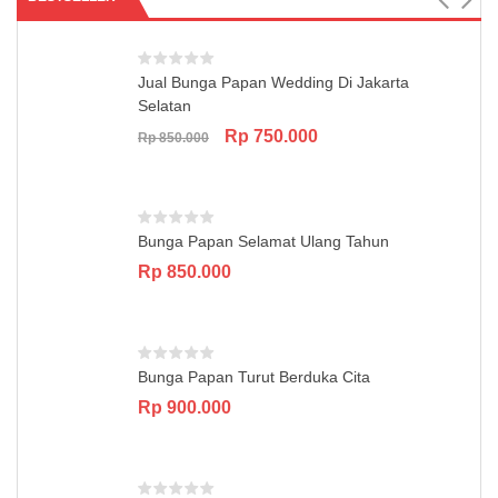
Jual Bunga Papan Wedding Di Jakarta
Selatan
Original
Current
Rp
750.000
Rp
850.000
price
price
was:
is:
Rp 850.000.
Rp 750.000.
Bunga Papan Selamat Ulang Tahun
Rp
850.000
Bunga Papan Turut Berduka Cita
Rp
900.000