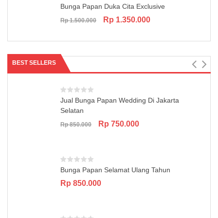
Bunga Papan Duka Cita Exclusive
Original
Current
Rp
1.350.000
Rp
1.500.000
price
price
was:
is:
Rp 1.500.000.
Rp 1.350.000.
BEST SELLERS
Jual Bunga Papan Wedding Di Jakarta
Selatan
Original
Current
Rp
750.000
Rp
850.000
price
price
was:
is:
Rp 850.000.
Rp 750.000.
Bunga Papan Selamat Ulang Tahun
Rp
850.000