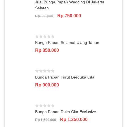
Jual Bunga Papan Wedding Di Jakarta
Selatan
Original
Current
Rp
750.000
Rp
850.000
price
price
was:
is:
Rp 850.000.
Rp 750.000.
Bunga Papan Selamat Ulang Tahun
Rp
850.000
Bunga Papan Turut Berduka Cita
Rp
900.000
Bunga Papan Duka Cita Exclusive
Original
Current
Rp
1.350.000
Rp
1.500.000
price
price