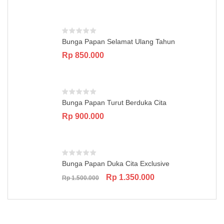
price
price
was:
is:
Rp 850.000.
Rp 750.000.
Bunga Papan Selamat Ulang Tahun
Rp
850.000
Bunga Papan Turut Berduka Cita
Rp
900.000
Bunga Papan Duka Cita Exclusive
Original
Current
Rp
1.350.000
Rp
1.500.000
price
price
was:
is:
Rp 1.500.000.
Rp 1.350.000.