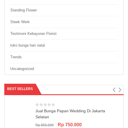
Standing Flower
Steek Werk
Testimoni Kebayoran Florist
toko bunga hari natal
Trends
Uncategorized
BEST SELLERS
Jual Bunga Papan Wedding Di Jakarta
Selatan
Original
Current
Rp
750.000
Rp
850.000