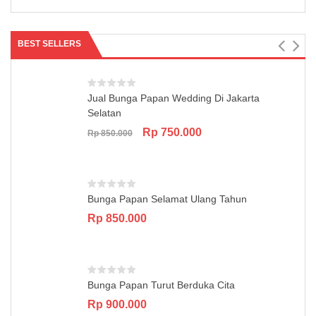
was:
is:
Rp 1.500.000.
Rp 1.350.000.
BEST SELLERS
Jual Bunga Papan Wedding Di Jakarta
Selatan
Original
Current
Rp
750.000
Rp
850.000
price
price
was:
is:
Rp 850.000.
Rp 750.000.
Bunga Papan Selamat Ulang Tahun
Rp
850.000
Bunga Papan Turut Berduka Cita
Rp
900.000