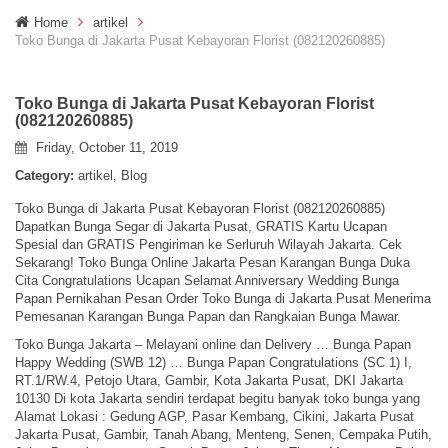
g
Home
artikel
g
Toko Bunga di Jakarta Pusat Kebayoran Florist (082120260885)
l
e
n
Toko Bunga di Jakarta Pusat Kebayoran Florist
a
(082120260885)
v
i
Friday, October 11, 2019
g
Category:
artikel
,
Blog
a
t
Toko Bunga di Jakarta Pusat Kebayoran Florist (082120260885)
i
Dapatkan Bunga Segar di Jakarta Pusat, GRATIS Kartu Ucapan
o
Spesial dan GRATIS Pengiriman ke Serluruh Wilayah Jakarta. Cek
n
Sekarang! Toko Bunga Online Jakarta Pesan Karangan Bunga Duka
Cita Congratulations Ucapan Selamat Anniversary Wedding Bunga
Papan Pernikahan Pesan Order Toko Bunga di Jakarta Pusat Menerima
Pemesanan Karangan Bunga Papan dan Rangkaian Bunga Mawar.
Toko Bunga Jakarta – Melayani online dan Delivery … Bunga Papan
Happy Wedding (SWB 12) … Bunga Papan Congratulations (SC 1) I,
RT.1/RW.4, Petojo Utara, Gambir, Kota Jakarta Pusat, DKI Jakarta
10130 Di kota Jakarta sendiri terdapat begitu banyak toko bunga yang
Alamat Lokasi : Gedung AGP, Pasar Kembang, Cikini, Jakarta Pusat
Jakarta Pusat, Gambir, Tanah Abang, Menteng, Senen, Cempaka Putih,