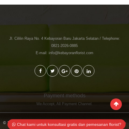
Jl. Cililin Raya No. 4 Kebayoran Baru Jakarta Selatan / Telephone:
0821-2026-0885
E-mail: info@kebayoranflorist.com
Payment methods
We Accept,
All Payment Channel
.
© 1998-2023 Toko Bunga Jakarta Kebayoran Florist
Kebayoranflorist.com
Chat kami untuk konsultasi gratis dan pemesanan florist?