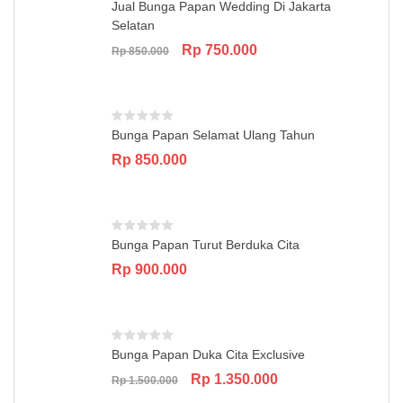
Jual Bunga Papan Wedding Di Jakarta
Selatan
Original
Current
Rp
750.000
Rp
850.000
price
price
was:
is:
Rp 850.000.
Rp 750.000.
Bunga Papan Selamat Ulang Tahun
Rp
850.000
Bunga Papan Turut Berduka Cita
Rp
900.000
Bunga Papan Duka Cita Exclusive
Original
Current
Rp
1.350.000
Rp
1.500.000
price
price