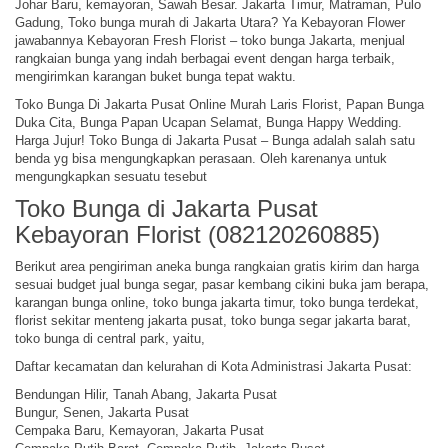
Johar Baru, kemayoran, Sawah Besar. Jakarta Timur, Matraman, Pulo
Gadung, Toko bunga murah di Jakarta Utara? Ya Kebayoran Flower
jawabannya Kebayoran Fresh Florist – toko bunga Jakarta, menjual
rangkaian bunga yang indah berbagai event dengan harga terbaik,
mengirimkan karangan buket bunga tepat waktu.
Toko Bunga Di Jakarta Pusat Online Murah Laris Florist, Papan Bunga
Duka Cita, Bunga Papan Ucapan Selamat, Bunga Happy Wedding.
Harga Jujur! Toko Bunga di Jakarta Pusat – Bunga adalah salah satu
benda yg bisa mengungkapkan perasaan. Oleh karenanya untuk
mengungkapkan sesuatu tesebut
Toko Bunga di Jakarta Pusat
Kebayoran Florist (082120260885)
Berikut area pengiriman aneka bunga rangkaian gratis kirim dan harga
sesuai budget jual bunga segar, pasar kembang cikini buka jam berapa,
karangan bunga online, toko bunga jakarta timur, toko bunga terdekat,
florist sekitar menteng jakarta pusat, toko bunga segar jakarta barat,
toko bunga di central park, yaitu,
Daftar kecamatan dan kelurahan di Kota Administrasi Jakarta Pusat:
Bendungan Hilir, Tanah Abang, Jakarta Pusat
Bungur, Senen, Jakarta Pusat
Cempaka Baru, Kemayoran, Jakarta Pusat