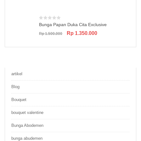
Bunga Papan Duka Cita Exclusive
Original
Current
Rp
1.350.000
Rp
1.500.000
price
price
was:
is:
Rp 1.500.000.
Rp 1.350.000.
artikel
Blog
Bouquet
bouquet valentine
Bunga Abodemen
bunga abudemen