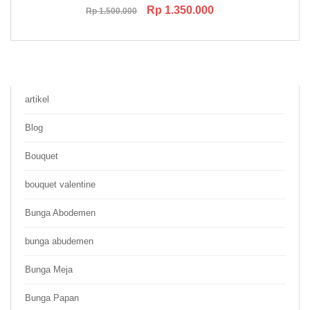
Original
Current
Rp
1.350.000
Rp
1.500.000
price
price
was:
is:
Rp 1.500.000.
Rp 1.350.000.
artikel
Blog
Bouquet
bouquet valentine
Bunga Abodemen
bunga abudemen
Bunga Meja
Bunga Papan