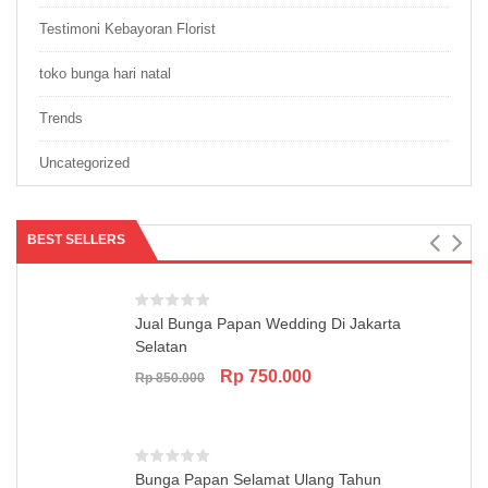
Testimoni Kebayoran Florist
toko bunga hari natal
Trends
Uncategorized
BEST SELLERS
Jual Bunga Papan Wedding Di Jakarta
Selatan
Original
Current
Rp
750.000
Rp
850.000
price
price
was:
is:
Rp 850.000.
Rp 750.000.
Bunga Papan Selamat Ulang Tahun