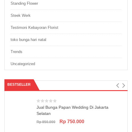
Standing Flower
Steek Werk
Testimoni Kebayoran Florist
toko bunga hari natal
Trends
Uncategorized
BESTSELLER
Jual Bunga Papan Wedding Di Jakarta
Selatan
Original
Current
Rp
750.000
Rp
850.000
price
price
was:
is: