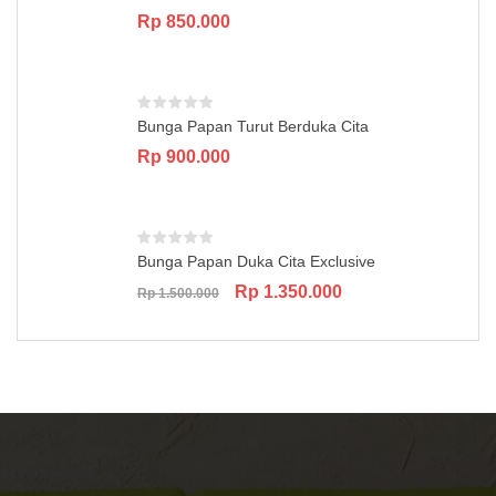
Rp
850.000
Bunga Papan Turut Berduka Cita
Rp
900.000
Bunga Papan Duka Cita Exclusive
Original
Current
Rp
1.350.000
Rp
1.500.000
price
price
was:
is:
Rp 1.500.000.
Rp 1.350.000.