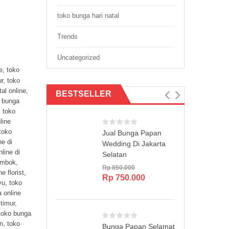
toko bunga hari natal
Trends
Uncategorized
e
,
toko
ur
,
toko
tal online
,
BESTSELLER
 bunga
,
toko
line
toko
Jual Bunga Papan
ne di
Wedding Di Jakarta
line di
Selatan
lombok
,
Rp
850.000
e florist
,
Original
Current
Rp
750.000
yu
,
toko
price
price
 online
was:
is:
 timur
,
Rp 850.000.
Rp 750.000.
toko bunga
en
,
toko
Bunga Papan Selamat