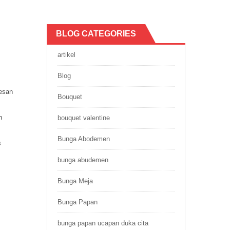
BLOG CATEGORIES
artikel
Blog
esan
Bouquet
h
bouquet valentine
Bunga Abodemen
s
bunga abudemen
Bunga Meja
Bunga Papan
bunga papan ucapan duka cita