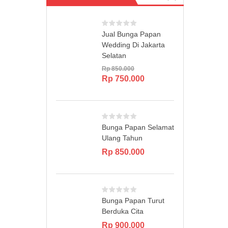
Jual Bunga Papan
Wedding Di Jakarta
Selatan
Rp
850.000
Original
Current
Rp
750.000
price
price
was:
is:
Rp 850.000.
Rp 750.000.
Bunga Papan Selamat
Ulang Tahun
Rp
850.000
Bunga Papan Turut
Berduka Cita
Rp
900.000