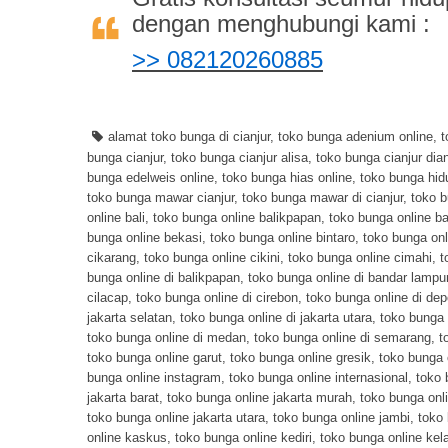
dengan menghubungi kami :
>> 082120260885
alamat toko bunga di cianjur
,
toko bunga adenium online
,
t
bunga cianjur
,
toko bunga cianjur alisa
,
toko bunga cianjur dia
bunga edelweis online
,
toko bunga hias online
,
toko bunga hid
toko bunga mawar cianjur
,
toko bunga mawar di cianjur
,
toko b
online bali
,
toko bunga online balikpapan
,
toko bunga online b
bunga online bekasi
,
toko bunga online bintaro
,
toko bunga onl
cikarang
,
toko bunga online cikini
,
toko bunga online cimahi
,
t
bunga online di balikpapan
,
toko bunga online di bandar lampu
cilacap
,
toko bunga online di cirebon
,
toko bunga online di de
jakarta selatan
,
toko bunga online di jakarta utara
,
toko bunga 
toko bunga online di medan
,
toko bunga online di semarang
,
t
toko bunga online garut
,
toko bunga online gresik
,
toko bunga 
bunga online instagram
,
toko bunga online internasional
,
toko 
jakarta barat
,
toko bunga online jakarta murah
,
toko bunga onli
toko bunga online jakarta utara
,
toko bunga online jambi
,
toko 
online kaskus
,
toko bunga online kediri
,
toko bunga online kel