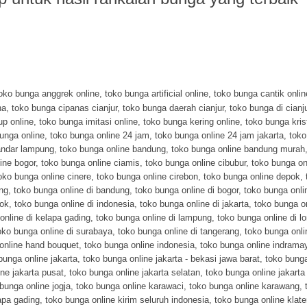
oko bunga anggrek online
,
toko bunga artificial online
,
toko bunga cantik onlin
na
,
toko bunga cipanas cianjur
,
toko bunga daerah cianjur
,
toko bunga di cianj
up online
,
toko bunga imitasi online
,
toko bunga kering online
,
toko bunga kris
unga online
,
toko bunga online 24 jam
,
toko bunga online 24 jam jakarta
,
toko
andar lampung
,
toko bunga online bandung
,
toko bunga online bandung murah
ine bogor
,
toko bunga online ciamis
,
toko bunga online cibubur
,
toko bunga on
oko bunga online cinere
,
toko bunga online cirebon
,
toko bunga online depok
,
ng
,
toko bunga online di bandung
,
toko bunga online di bogor
,
toko bunga onli
pok
,
toko bunga online di indonesia
,
toko bunga online di jakarta
,
toko bunga on
online di kelapa gading
,
toko bunga online di lampung
,
toko bunga online di 
oko bunga online di surabaya
,
toko bunga online di tangerang
,
toko bunga onlin
online hand bouquet
,
toko bunga online indonesia
,
toko bunga online indrama
bunga online jakarta
,
toko bunga online jakarta - bekasi jawa barat
,
toko bunga
ne jakarta pusat
,
toko bunga online jakarta selatan
,
toko bunga online jakarta
bunga online jogja
,
toko bunga online karawaci
,
toko bunga online karawang
,
apa gading
,
toko bunga online kirim seluruh indonesia
,
toko bunga online klat