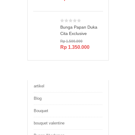
Bunga Papan Duka
Cita Exclusive
Rp
1.500.000
Original
Current
Rp
1.350.000
price
price
was:
is:
Rp 1.500.000.
Rp 1.350.000.
artikel
Blog
Bouquet
bouquet valentine