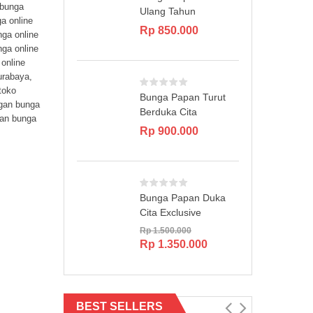
 bunga
Ulang Tahun
a online
Rp
850.000
nga online
nga online
online
urabaya
,
toko
Bunga Papan Turut
gan bunga
Berduka Cita
an bunga
Rp
900.000
Bunga Papan Duka
Cita Exclusive
Rp
1.500.000
Original
Current
Rp
1.350.000
price
price
was:
is:
Rp 1.500.000.
Rp 1.350.000.
BEST SELLERS