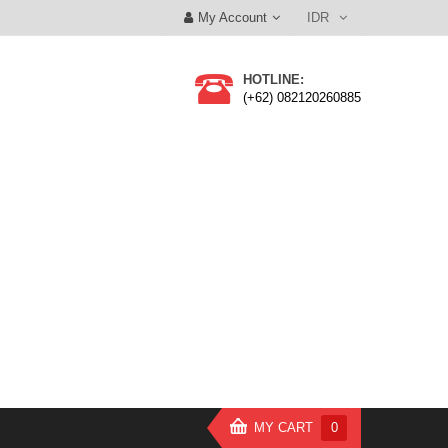
My Account
IDR
HOTLINE:
(+62) 082120260885
MY CART
0