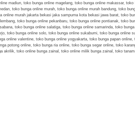
nline madiun
,
toko bunga online magelang
,
toko bunga online makassar
,
toko
 medan
,
toko bunga online murah
,
toko bunga online murah bandung
,
toko bung
a online murah jakarta bekasi jaka sampurna kota bekasi jawa barat
,
toko bu
alembang
,
toko bunga online pekanbaru
,
toko bunga online pontianak
,
toko bu
 sabana
,
toko bunga online salatiga
,
toko bunga online samarinda
,
toko bunga 
rjo
,
toko bunga online solo
,
toko bunga online sukabumi
,
toko bunga online s
ga online valentine
,
toko bunga online yogyakarta
,
toko bunga papan online
,
nga potong online
,
toko bunga ria online
,
toko bunga segar online
,
toko karan
a akrilik
,
toko online bunga zainal
,
toko online milik bunga zainal
,
toko tanam