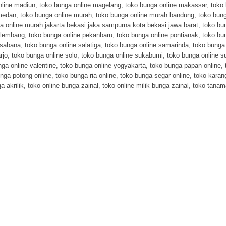
nline madiun
,
toko bunga online magelang
,
toko bunga online makassar
,
toko
 medan
,
toko bunga online murah
,
toko bunga online murah bandung
,
toko bung
a online murah jakarta bekasi jaka sampurna kota bekasi jawa barat
,
toko bu
alembang
,
toko bunga online pekanbaru
,
toko bunga online pontianak
,
toko bu
 sabana
,
toko bunga online salatiga
,
toko bunga online samarinda
,
toko bunga 
rjo
,
toko bunga online solo
,
toko bunga online sukabumi
,
toko bunga online s
ga online valentine
,
toko bunga online yogyakarta
,
toko bunga papan online
,
nga potong online
,
toko bunga ria online
,
toko bunga segar online
,
toko karan
a akrilik
,
toko online bunga zainal
,
toko online milik bunga zainal
,
toko tanam