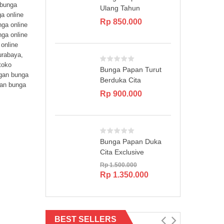
 bunga
Ulang Tahun
a online
Rp
850.000
nga online
nga online
online
urabaya
,
toko
Bunga Papan Turut
gan bunga
Berduka Cita
an bunga
Rp
900.000
Bunga Papan Duka
Cita Exclusive
Rp
1.500.000
Original
Current
Rp
1.350.000
price
price
was:
is:
Rp 1.500.000.
Rp 1.350.000.
BEST SELLERS