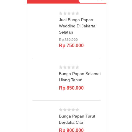
Jual Bunga Papan
Wedding Di Jakarta
Selatan
Rp
850.000
Original
Current
Rp
750.000
price
price
was:
is:
Rp 850.000.
Rp 750.000.
Bunga Papan Selamat
Ulang Tahun
Rp
850.000
Bunga Papan Turut
Berduka Cita
Rp
900.000