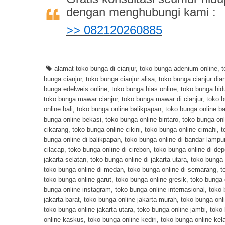
dengan menghubungi kami :
>> 082120260885
alamat toko bunga di cianjur
,
toko bunga adenium online
,
t
bunga cianjur
,
toko bunga cianjur alisa
,
toko bunga cianjur dia
bunga edelweis online
,
toko bunga hias online
,
toko bunga hid
toko bunga mawar cianjur
,
toko bunga mawar di cianjur
,
toko b
online bali
,
toko bunga online balikpapan
,
toko bunga online b
bunga online bekasi
,
toko bunga online bintaro
,
toko bunga onl
cikarang
,
toko bunga online cikini
,
toko bunga online cimahi
,
t
bunga online di balikpapan
,
toko bunga online di bandar lampu
cilacap
,
toko bunga online di cirebon
,
toko bunga online di de
jakarta selatan
,
toko bunga online di jakarta utara
,
toko bunga 
toko bunga online di medan
,
toko bunga online di semarang
,
t
toko bunga online garut
,
toko bunga online gresik
,
toko bunga 
bunga online instagram
,
toko bunga online internasional
,
toko 
jakarta barat
,
toko bunga online jakarta murah
,
toko bunga onli
toko bunga online jakarta utara
,
toko bunga online jambi
,
toko 
online kaskus
,
toko bunga online kediri
,
toko bunga online kel