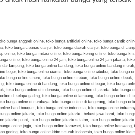
oko bunga anggrek online
,
toko bunga artificial online
,
toko bunga cantik onlin
na
,
toko bunga cipanas cianjur
,
toko bunga daerah cianjur
,
toko bunga di cianj
up online
,
toko bunga imitasi online
,
toko bunga kering online
,
toko bunga kris
unga online
,
toko bunga online 24 jam
,
toko bunga online 24 jam jakarta
,
toko
andar lampung
,
toko bunga online bandung
,
toko bunga online bandung murah
ine bogor
,
toko bunga online ciamis
,
toko bunga online cibubur
,
toko bunga on
oko bunga online cinere
,
toko bunga online cirebon
,
toko bunga online depok
,
ng
,
toko bunga online di bandung
,
toko bunga online di bogor
,
toko bunga onli
pok
,
toko bunga online di indonesia
,
toko bunga online di jakarta
,
toko bunga on
online di kelapa gading
,
toko bunga online di lampung
,
toko bunga online di 
oko bunga online di surabaya
,
toko bunga online di tangerang
,
toko bunga onlin
online hand bouquet
,
toko bunga online indonesia
,
toko bunga online indrama
bunga online jakarta
,
toko bunga online jakarta - bekasi jawa barat
,
toko bunga
ne jakarta pusat
,
toko bunga online jakarta selatan
,
toko bunga online jakarta
bunga online jogja
,
toko bunga online karawaci
,
toko bunga online karawang
,
apa gading
,
toko bunga online kirim seluruh indonesia
,
toko bunga online klat