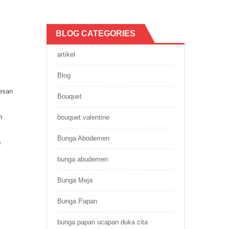
BLOG CATEGORIES
artikel
Blog
esan
Bouquet
h
bouquet valentine
Bunga Abodemen
s
bunga abudemen
Bunga Meja
Bunga Papan
bunga papan ucapan duka cita