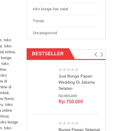
toko bunga hari natal
Trends
Uncategorized
e
,
toko
ur
,
toko
tal online
,
BESTSELLER
 bunga
,
toko
line
toko
Jual Bunga Papan
ne di
Wedding Di Jakarta
line di
Selatan
lombok
,
Rp
850.000
e florist
,
Original
Current
Rp
750.000
yu
,
toko
price
price
 online
was:
is:
 timur
,
Rp 850.000.
Rp 750.000.
toko bunga
en
,
toko
Bunga Papan Selamat