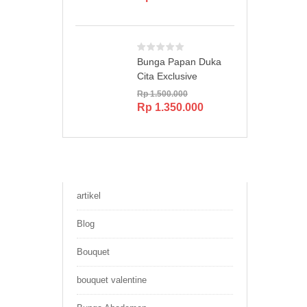
Bunga Papan Duka
Cita Exclusive
Rp
1.500.000
Original
Current
Rp
1.350.000
price
price
was:
is:
Rp 1.500.000.
Rp 1.350.000.
artikel
Blog
Bouquet
bouquet valentine