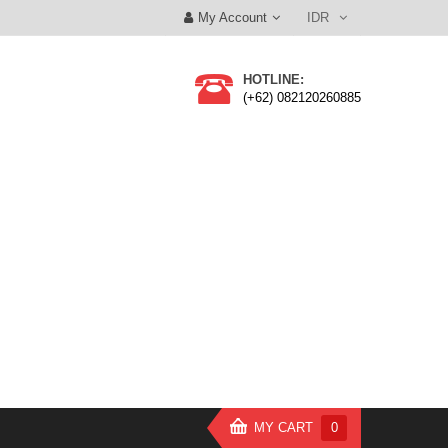
My Account
IDR
HOTLINE:
(+62) 082120260885
MY CART
0