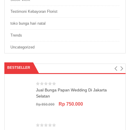
Testimoni Kebayoran Florist
toko bunga hari natal
Trends
Uncategorized
BESTSELLER
Jual Bunga Papan Wedding Di Jakarta
Selatan
Original
Current
Rp
750.000
Rp
850.000
price
price
was:
is:
Rp 850.000.
Rp 750.000.