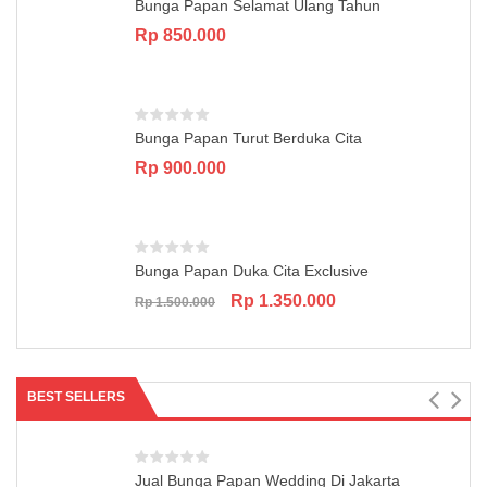
Bunga Papan Selamat Ulang Tahun
Rp
850.000
Bunga Papan Turut Berduka Cita
Rp
900.000
Bunga Papan Duka Cita Exclusive
Original
Current
Rp
1.350.000
Rp
1.500.000
price
price
was:
is:
Rp 1.500.000.
Rp 1.350.000.
BEST SELLERS
Jual Bunga Papan Wedding Di Jakarta