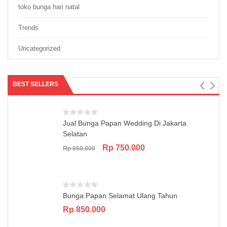
toko bunga hari natal
Trends
Uncategorized
BEST SELLERS
Jual Bunga Papan Wedding Di Jakarta
Selatan
Original
Current
Rp
750.000
Rp
850.000
price
price
was:
is:
Rp 850.000.
Rp 750.000.
Bunga Papan Selamat Ulang Tahun
Rp
850.000