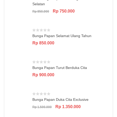
Selatan
Original
Current
Rp
750.000
Rp
850.000
price
price
was:
is:
Rp 850.000.
Rp 750.000.
Bunga Papan Selamat Ulang Tahun
Rp
850.000
Bunga Papan Turut Berduka Cita
Rp
900.000
Bunga Papan Duka Cita Exclusive
Original
Current
Rp
1.350.000
Rp
1.500.000
price
price
was:
is: