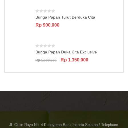
Bunga Papan Turut Berduka Cita
Rp
900.000
Bunga Papan Duka Cita Exclusive
Original
Current
Rp
1.350.000
Rp
1.500.000
price
price
was:
is:
Rp 1.500.000.
Rp 1.350.000.
Jl. Cililin Raya No. 4 Kebayoran Baru Jakarta Selatan / Telephone: