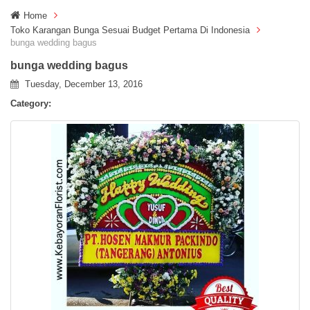
g
Home
g
Toko Karangan Bunga Sesuai Budget Pertama Di Indonesia
l
bunga wedding bagus
e
n
bunga wedding bagus
a
Tuesday, December 13, 2016
v
i
Category:
g
a
t
i
o
n