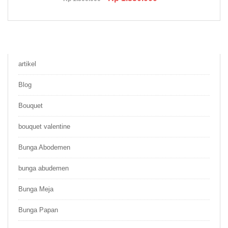
price
price
was:
is:
Rp 1.500.000.
Rp 1.350.000.
artikel
Blog
Bouquet
bouquet valentine
Bunga Abodemen
bunga abudemen
Bunga Meja
Bunga Papan