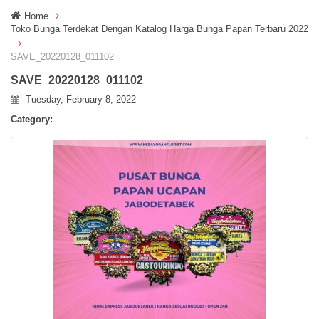
g
Home
g
Toko Bunga Terdekat Dengan Katalog Harga Bunga Papan Terbaru 2022
l
e
SAVE_20220128_011102
n
a
SAVE_20220128_011102
v
Tuesday, February 8, 2022
i
g
Category:
a
t
i
o
n