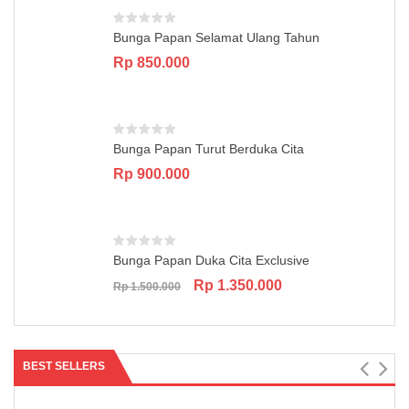
Bunga Papan Selamat Ulang Tahun
Rp
850.000
Bunga Papan Turut Berduka Cita
Rp
900.000
Bunga Papan Duka Cita Exclusive
Original
Current
Rp
1.350.000
Rp
1.500.000
price
price
was:
is:
Rp 1.500.000.
Rp 1.350.000.
BEST SELLERS