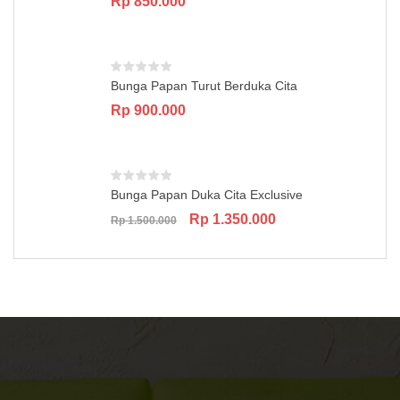
Rp
850.000
Bunga Papan Turut Berduka Cita
Rp
900.000
Bunga Papan Duka Cita Exclusive
Original
Current
Rp
1.350.000
Rp
1.500.000
price
price
was:
is:
Rp 1.500.000.
Rp 1.350.000.