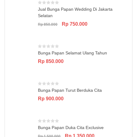
Jual Bunga Papan Wedding Di Jakarta
Selatan
Original
Current
Rp
750.000
Rp
850.000
price
price
was:
is:
Rp 850.000.
Rp 750.000.
Bunga Papan Selamat Ulang Tahun
Rp
850.000
Bunga Papan Turut Berduka Cita
Rp
900.000
Bunga Papan Duka Cita Exclusive
Original
Current
Rp
1.350.000
Rp
1.500.000