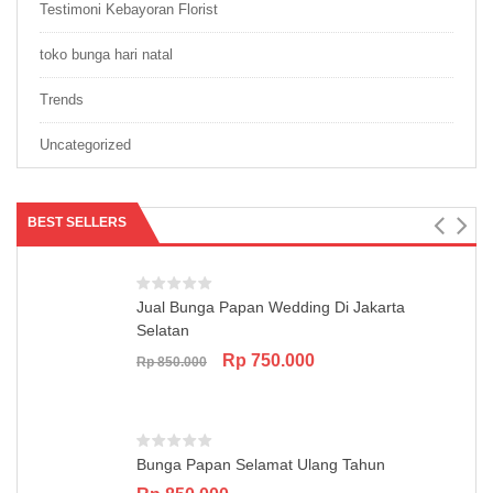
Testimoni Kebayoran Florist
toko bunga hari natal
Trends
Uncategorized
BEST SELLERS
Jual Bunga Papan Wedding Di Jakarta
Selatan
Original
Current
Rp
750.000
Rp
850.000
price
price
was:
is:
Rp 850.000.
Rp 750.000.
Bunga Papan Selamat Ulang Tahun