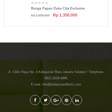
Bunga Papan Duka Cita Exclusive
Original
Current
Rp
1.350.000
Rp
1.500.000
price
price
was:
is:
Rp 1.500.000.
Rp 1.350.000.
Jl. Cililin Raya No. 4 Kebayoran Baru Jakarta Selatan / Telephone:
0821-2026-0885
E-mail: info@kebayoranflorist.com