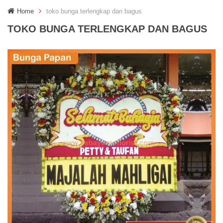
g
Home
toko bunga terlengkap dan bagus
g
l
TOKO BUNGA TERLENGKAP DAN BAGUS
e
n
a
v
i
g
a
t
i
o
n