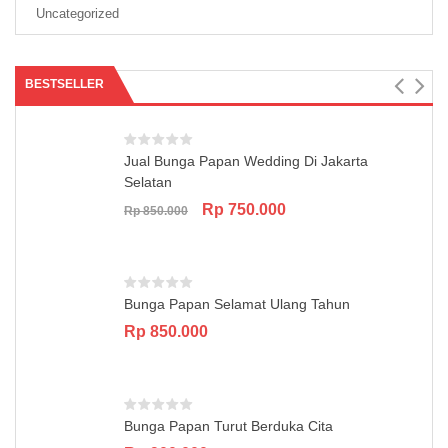
Uncategorized
BESTSELLER
Jual Bunga Papan Wedding Di Jakarta
Selatan
Original
Current
Rp
750.000
Rp
850.000
price
price
was:
is:
Rp 850.000.
Rp 750.000.
Bunga Papan Selamat Ulang Tahun
Rp
850.000
Bunga Papan Turut Berduka Cita