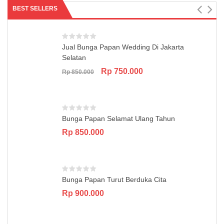
BEST SELLERS
Jual Bunga Papan Wedding Di Jakarta
Selatan
Original
Current
Rp
750.000
Rp
850.000
price
price
was:
is:
Rp 850.000.
Rp 750.000.
Bunga Papan Selamat Ulang Tahun
Rp
850.000
Bunga Papan Turut Berduka Cita
Rp
900.000