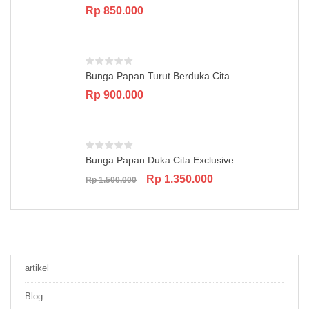
Rp
850.000
Bunga Papan Turut Berduka Cita
Rp
900.000
Bunga Papan Duka Cita Exclusive
Original
Current
Rp
1.350.000
Rp
1.500.000
price
price
was:
is:
Rp 1.500.000.
Rp 1.350.000.
artikel
Blog