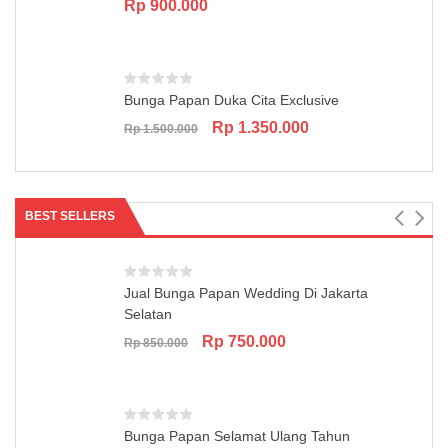
Rp
900.000
Bunga Papan Duka Cita Exclusive
Original
Current
Rp
1.350.000
Rp
1.500.000
price
price
was:
is:
Rp 1.500.000.
Rp 1.350.000.
BEST SELLERS
Jual Bunga Papan Wedding Di Jakarta
Selatan
Original
Current
Rp
750.000
Rp
850.000
price
price
was:
is:
Rp 850.000.
Rp 750.000.
Bunga Papan Selamat Ulang Tahun