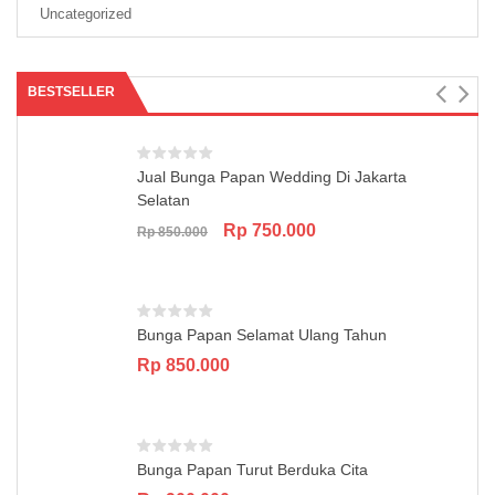
Uncategorized
BESTSELLER
Jual Bunga Papan Wedding Di Jakarta
Selatan
Original
Current
Rp
750.000
Rp
850.000
price
price
was:
is:
Rp 850.000.
Rp 750.000.
Bunga Papan Selamat Ulang Tahun
Rp
850.000
Bunga Papan Turut Berduka Cita