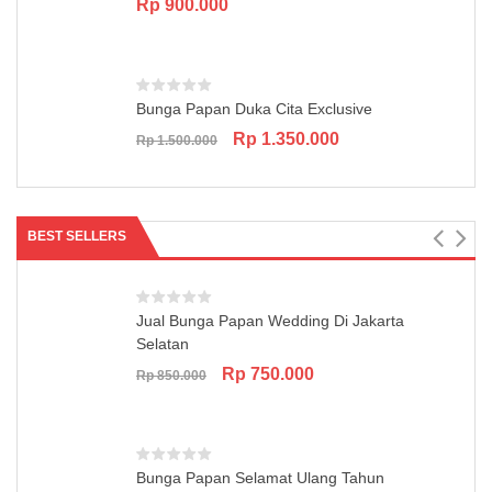
Rp
900.000
Bunga Papan Duka Cita Exclusive
Original
Current
Rp
1.350.000
Rp
1.500.000
price
price
was:
is:
Rp 1.500.000.
Rp 1.350.000.
BEST SELLERS
Jual Bunga Papan Wedding Di Jakarta
Selatan
Original
Current
Rp
750.000
Rp
850.000
price
price
was:
is:
Rp 850.000.
Rp 750.000.
Bunga Papan Selamat Ulang Tahun