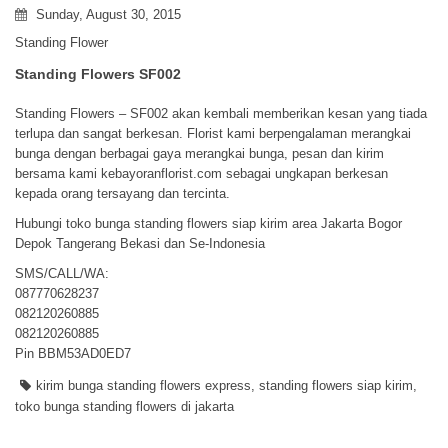
Sunday, August 30, 2015
Standing Flower
Standing Flowers SF002
Standing Flowers – SF002 akan kembali memberikan kesan yang tiada
terlupa dan sangat berkesan. Florist kami berpengalaman merangkai
bunga dengan berbagai gaya merangkai bunga, pesan dan kirim
bersama kami kebayoranflorist.com sebagai ungkapan berkesan
kepada orang tersayang dan tercinta.
Hubungi toko bunga standing flowers siap kirim area Jakarta Bogor
Depok Tangerang Bekasi dan Se-Indonesia
SMS/CALL/WA:
087770628237
082120260885
082120260885
Pin BBM53AD0ED7
kirim bunga standing flowers express
,
standing flowers siap kirim
,
toko bunga standing flowers di jakarta