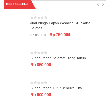
BEST SELLERS
Jual Bunga Papan Wedding Di Jakarta
Selatan
Original
Current
Rp
750.000
Rp
850.000
price
price
was:
is:
Rp 850.000.
Rp 750.000.
Bunga Papan Selamat Ulang Tahun
Rp
850.000
Bunga Papan Turut Berduka Cita
Rp
900.000