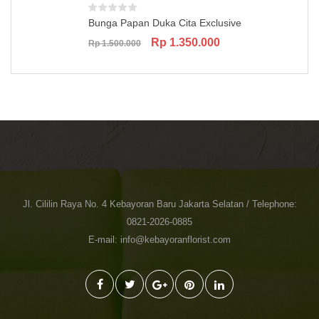
Bunga Papan Duka Cita Exclusive
Original
Current
Rp
1.350.000
Rp
1.500.000
price
price
was:
is:
Rp 1.500.000.
Rp 1.350.000.
Jl. Cililin Raya No. 4 Kebayoran Baru Jakarta Selatan / Telephone:
0821-2026-0885
E-mail: info@kebayoranflorist.com