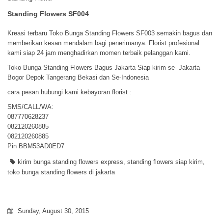
Standing Flowers SF004
Kreasi terbaru Toko Bunga Standing Flowers SF003 semakin bagus dan
memberikan kesan mendalam bagi penerimanya. Florist profesional
kami siap 24 jam menghadirkan momen terbaik pelanggan kami.
Toko Bunga Standing Flowers Bagus Jakarta Siap kirim se- Jakarta
Bogor Depok Tangerang Bekasi dan Se-Indonesia
cara pesan hubungi kami kebayoran florist :
SMS/CALL/WA:
087770628237
082120260885
082120260885
Pin BBM53AD0ED7
kirim bunga standing flowers express
,
standing flowers siap kirim
,
toko bunga standing flowers di jakarta
Sunday, August 30, 2015