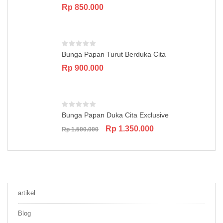
Rp
850.000
Bunga Papan Turut Berduka Cita
Rp
900.000
Bunga Papan Duka Cita Exclusive
Original
Current
Rp
1.350.000
Rp
1.500.000
price
price
was:
is:
Rp 1.500.000.
Rp 1.350.000.
artikel
Blog