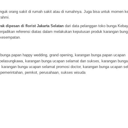
guk orang sakit di rumah sakit atau di rumahnya. Juga bisa untuk momen k
rahmi.
 dipesan di florist Jakarta Selatan
dari data pelanggan toko bunga Keba
menjadikan referensi diatas dalam melakukan keputusan produk karangan bun
 kesempatan.
,
bunga papan happy wedding
,
grand opening
,
karangan bunga papan ucapan
 belasungkawa
,
karangan bunga ucapan selamat dan sukses
,
karangan bunga
,
karangan bunga ucapan selamat promosi doctor
,
karangan bunga ucapan se
,
pemerintahan
,
pemkot
,
perusahaan
,
sukses wisuda