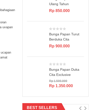
Ulang Tahun
ebahagiaan
Rp
850.000
yoran
ga uvapan
Bunga Papan Turut
Berduka Cita
Rp
900.000
 ucapan
lamat
Bunga Papan Duka
Cita Exclusive
Rp
1.500.000
Original
Current
Rp
1.350.000
price
price
was:
is:
Rp 1.500.000.
Rp 1.350.000.
BEST SELLERS