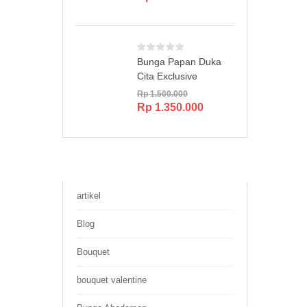
Bunga Papan Duka
Cita Exclusive
Rp
1.500.000
Original
Current
Rp
1.350.000
price
price
was:
is:
Rp 1.500.000.
Rp 1.350.000.
artikel
Blog
Bouquet
bouquet valentine