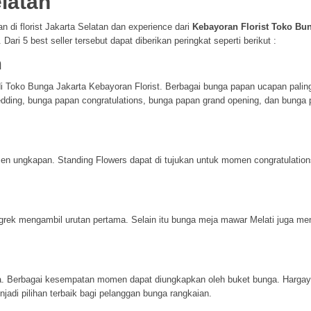
latan
 di florist Jakarta Selatan dan experience dari
Kebayoran Florist Toko Bu
ri 5 best seller tersebut dapat diberikan peringkat seperti berikut :
n
 Toko Bunga Jakarta Kebayoran Florist. Berbagai bunga papan ucapan paling
edding, bunga papan congratulations, bunga papan grand opening, dan bunga
en ungkapan. Standing Flowers dapat di tujukan untuk momen congratulation
grek mengambil urutan pertama. Selain itu bunga meja mawar Melati juga men
a. Berbagai kesempatan momen dapat diungkapkan oleh buket bunga. Harga
njadi pilihan terbaik bagi pelanggan bunga rangkaian.