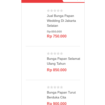
Jual Bunga Papan
Wedding Di Jakarta
Selatan
Rp
850.000
Original
Current
Rp
750.000
price
price
was:
is:
Rp 850.000.
Rp 750.000.
Bunga Papan Selamat
Ulang Tahun
Rp
850.000
Bunga Papan Turut
Berduka Cita
Rp
900.000