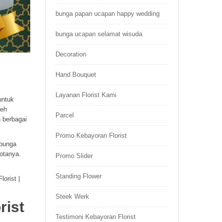
bunga papan ucapan happy wedding
bunga ucapan selamat wisuda
Decoration
Hand Bouquet
Layanan Florist Kami
untuk
leh
Parcel
 berbagai
Promo Kebayoran Florist
 bunga
otanya.
Promo Slider
Standing Flower
orist |
Steek Werk
rist
Testimoni Kebayoran Florist