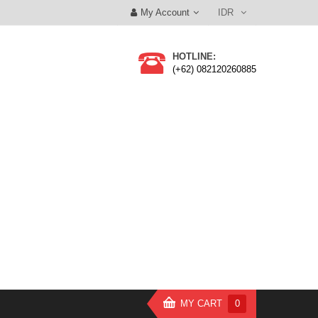
My Account
IDR
HOTLINE:
(+62) 082120260885
MY CART
0