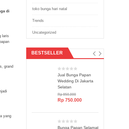
toko bunga hari natal
nga di
Trends
Uncategorized
 laris
 papan
BESTSELLER
s, grand
Jual Bunga Papan
Wedding Di Jakarta
Selatan
jadi
Rp
850.000
Original
Current
Rp
750.000
price
price
was:
is:
Rp 850.000.
Rp 750.000.
ya yang
Bunga Papan Selamat