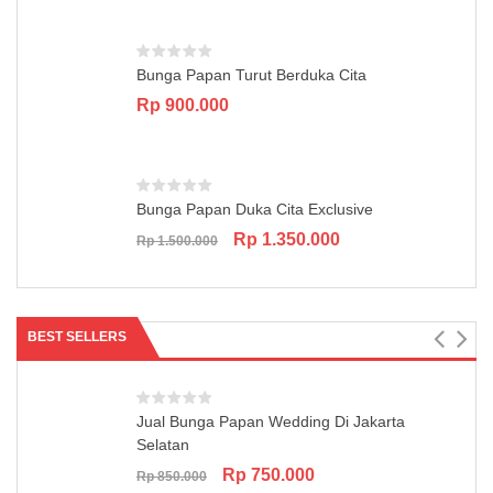
Bunga Papan Turut Berduka Cita
Rp
900.000
Bunga Papan Duka Cita Exclusive
Original
Current
Rp
1.350.000
Rp
1.500.000
price
price
was:
is:
Rp 1.500.000.
Rp 1.350.000.
BEST SELLERS
Jual Bunga Papan Wedding Di Jakarta
Selatan
Original
Current
Rp
750.000
Rp
850.000
price
price