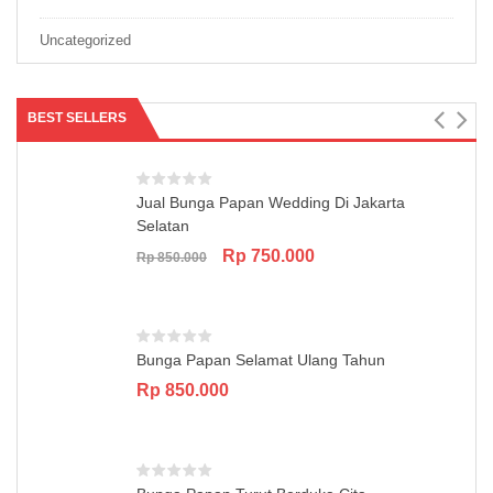
Uncategorized
BEST SELLERS
Jual Bunga Papan Wedding Di Jakarta
Selatan
Original
Current
Rp
750.000
Rp
850.000
price
price
was:
is:
Rp 850.000.
Rp 750.000.
Bunga Papan Selamat Ulang Tahun
Rp
850.000