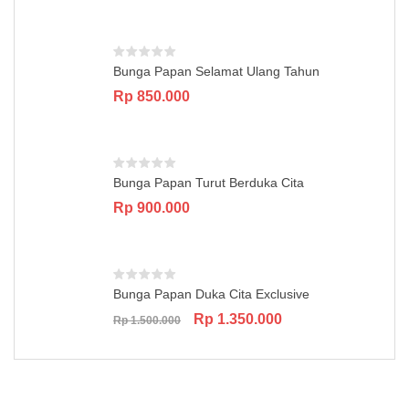
was:
is:
Rp 850.000.
Rp 750.000.
Bunga Papan Selamat Ulang Tahun
Rp
850.000
Bunga Papan Turut Berduka Cita
Rp
900.000
Bunga Papan Duka Cita Exclusive
Original
Current
Rp
1.350.000
Rp
1.500.000
price
price
was:
is:
Rp 1.500.000.
Rp 1.350.000.