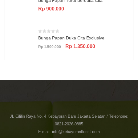
Bunga Papan Turut Berduka Cita
Rp
900.000
Bunga Papan Duka Cita Exclusive
Original
Current
Rp
1.350.000
Rp
1.500.000
price
price
was:
is:
Rp 1.500.000.
Rp 1.350.000.
Jl. Cililin Raya No. 4 Kebayoran Baru Jakarta Selatan / Telephone:
0821-2026-0885
E-mail: info@kebayoranflorist.com