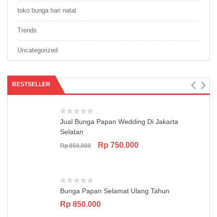
toko bunga hari natal
Trends
Uncategorized
BESTSELLER
Jual Bunga Papan Wedding Di Jakarta
Selatan
Original
Current
Rp
750.000
Rp
850.000
price
price
was:
is:
Rp 850.000.
Rp 750.000.
Bunga Papan Selamat Ulang Tahun
Rp
850.000