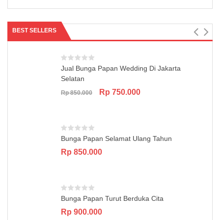
was:
is:
Rp 1.500.000.
Rp 1.350.000.
BEST SELLERS
Jual Bunga Papan Wedding Di Jakarta
Selatan
Original
Current
Rp
750.000
Rp
850.000
price
price
was:
is:
Rp 850.000.
Rp 750.000.
Bunga Papan Selamat Ulang Tahun
Rp
850.000
Bunga Papan Turut Berduka Cita
Rp
900.000