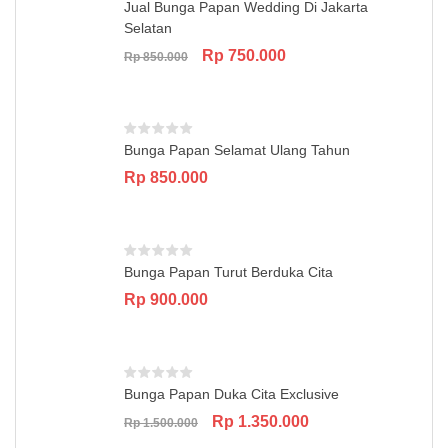
Jual Bunga Papan Wedding Di Jakarta
Selatan
Original
Current
Rp
750.000
Rp
850.000
price
price
was:
is:
Rp 850.000.
Rp 750.000.
Bunga Papan Selamat Ulang Tahun
Rp
850.000
Bunga Papan Turut Berduka Cita
Rp
900.000
Bunga Papan Duka Cita Exclusive
Original
Current
Rp
1.350.000
Rp
1.500.000
price
price