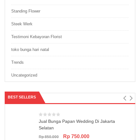
Standing Flower
Steek Werk
Testimoni Kebayoran Florist
toko bunga hari natal
Trends
Uncategorized
BEST SELLERS
Jual Bunga Papan Wedding Di Jakarta
Selatan
Original
Current
Rp
750.000
Rp
850.000