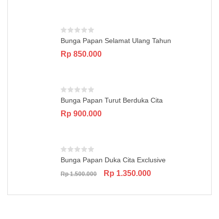
price
price
was:
is:
Rp 850.000.
Rp 750.000.
Bunga Papan Selamat Ulang Tahun
Rp
850.000
Bunga Papan Turut Berduka Cita
Rp
900.000
Bunga Papan Duka Cita Exclusive
Original
Current
Rp
1.350.000
Rp
1.500.000
price
price
was:
is:
Rp 1.500.000.
Rp 1.350.000.