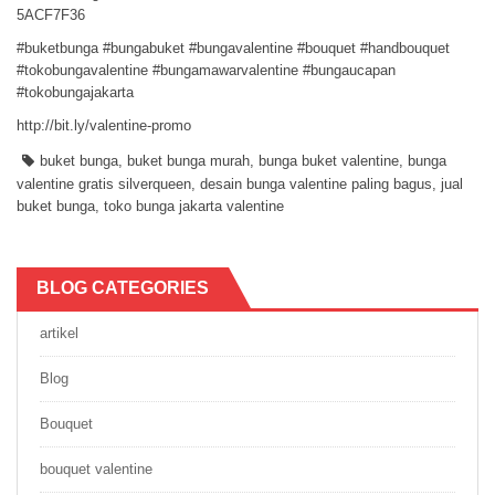
5ACF7F36
#buketbunga ‪#‎bungabuket‬ ‪#‎bungavalentine‬ ‪#‎bouquet‬ ‪#‎handbouquet‬
‪#‎tokobungavalentine‬ ‪#‎bungamawarvalentine‬ ‪#‎bungaucapan‬
‪#‎tokobungajakarta‬
http://bit.ly/valentine-promo
buket bunga
,
buket bunga murah
,
bunga buket valentine
,
bunga
valentine gratis silverqueen
,
desain bunga valentine paling bagus
,
jual
buket bunga
,
toko bunga jakarta valentine
BLOG CATEGORIES
artikel
Blog
Bouquet
bouquet valentine