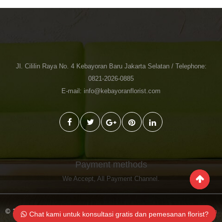
Jl. Cililin Raya No. 4 Kebayoran Baru Jakarta Selatan / Telephone:
0821-2026-0885
E-mail: info@kebayoranflorist.com
Payment methods
We Accept,
All Payment Channel
.
© 1998-2023 Toko Bunga Jakarta Kebayoran Florist
Kebayoranflorist.com
Chat kami untuk konsultasi gratis dan pemesanan florist?