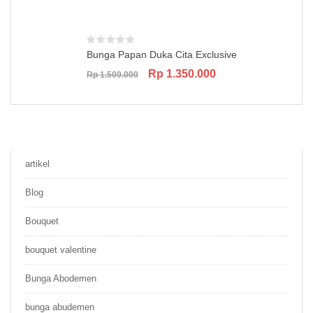
Bunga Papan Duka Cita Exclusive
Original
Current
Rp
1.350.000
Rp
1.500.000
price
price
was:
is:
Rp 1.500.000.
Rp 1.350.000.
artikel
Blog
Bouquet
bouquet valentine
Bunga Abodemen
bunga abudemen