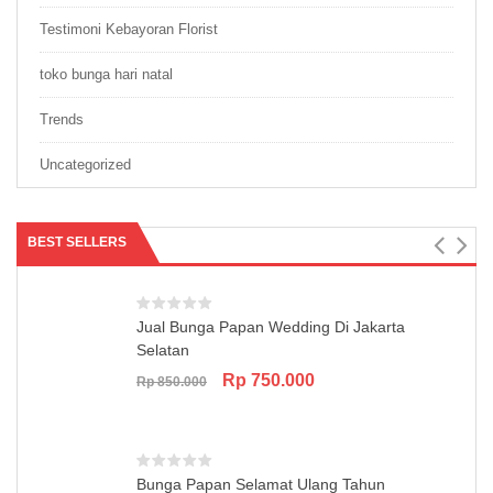
Testimoni Kebayoran Florist
toko bunga hari natal
Trends
Uncategorized
BEST SELLERS
Jual Bunga Papan Wedding Di Jakarta
Selatan
Original
Current
Rp
750.000
Rp
850.000
price
price
was:
is:
Rp 850.000.
Rp 750.000.
Bunga Papan Selamat Ulang Tahun