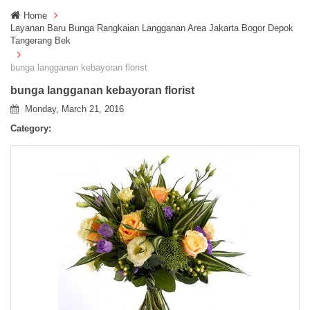
g
Home
g
Layanan Baru Bunga Rangkaian Langganan Area Jakarta Bogor Depok
l
Tangerang Bek
e
n
bunga langganan kebayoran florist
a
v
bunga langganan kebayoran florist
i
Monday, March 21, 2016
g
a
Category:
t
i
o
n