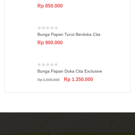
Rp
850.000
Bunga Papan Turut Berduka Cita
Rp
900.000
Bunga Papan Duka Cita Exclusive
Original
Current
Rp
1.350.000
Rp
1.500.000
price
price
was:
is:
Rp 1.500.000.
Rp 1.350.000.