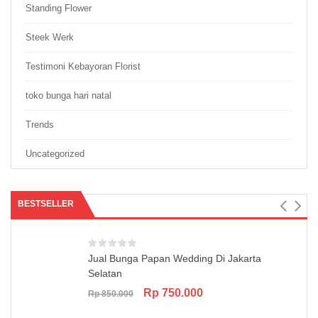
Standing Flower
Steek Werk
Testimoni Kebayoran Florist
toko bunga hari natal
Trends
Uncategorized
BESTSELLER
Jual Bunga Papan Wedding Di Jakarta
Selatan
Original
Current
Rp
750.000
Rp
850.000
price
price
was:
is: