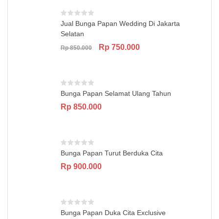
Jual Bunga Papan Wedding Di Jakarta
Selatan
Original
Current
Rp
750.000
Rp
850.000
price
price
was:
is:
Rp 850.000.
Rp 750.000.
Bunga Papan Selamat Ulang Tahun
Rp
850.000
Bunga Papan Turut Berduka Cita
Rp
900.000
Bunga Papan Duka Cita Exclusive