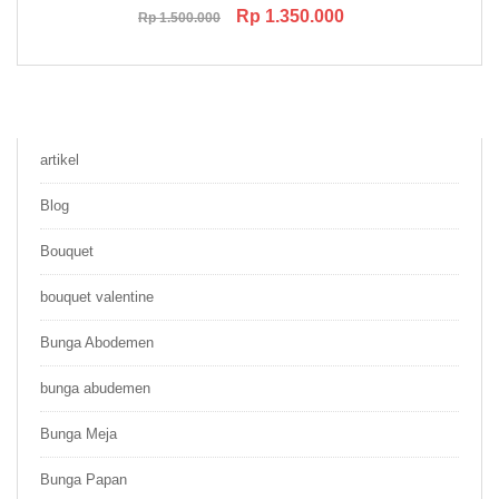
Original
Current
Rp
1.350.000
Rp
1.500.000
price
price
was:
is:
Rp 1.500.000.
Rp 1.350.000.
artikel
Blog
Bouquet
bouquet valentine
Bunga Abodemen
bunga abudemen
Bunga Meja
Bunga Papan