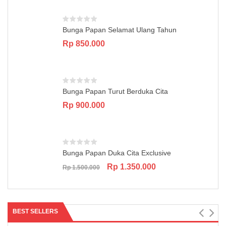
Rp 850.000.
Rp 750.000.
Bunga Papan Selamat Ulang Tahun
Rp
850.000
Bunga Papan Turut Berduka Cita
Rp
900.000
Bunga Papan Duka Cita Exclusive
Original
Current
Rp
1.350.000
Rp
1.500.000
price
price
was:
is:
Rp 1.500.000.
Rp 1.350.000.
BEST SELLERS