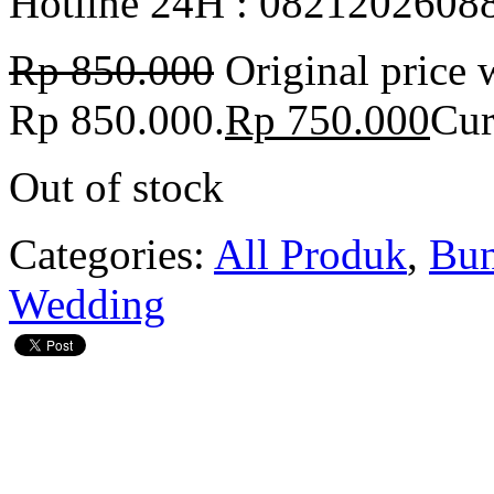
Hotline 24H : 08212026088
Rp
850.000
Original price 
Rp 850.000.
Rp
750.000
Cur
Out of stock
Categories:
All Produk
,
Bun
Wedding