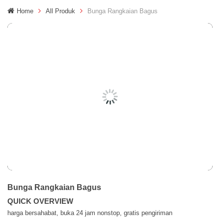
g
Home
All Produk
Bunga Rangkaian Bagus
g
l
e
n
a
v
i
g
a
t
i
o
n
Bunga Rangkaian Bagus
QUICK OVERVIEW
harga bersahabat, buka 24 jam nonstop, gratis pengiriman