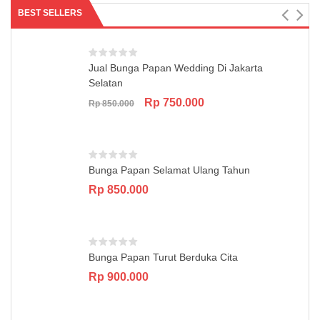
BEST SELLERS
Jual Bunga Papan Wedding Di Jakarta
Selatan
Original
Current
Rp
750.000
Rp
850.000
price
price
was:
is:
Rp 850.000.
Rp 750.000.
Bunga Papan Selamat Ulang Tahun
Rp
850.000
Bunga Papan Turut Berduka Cita
Rp
900.000