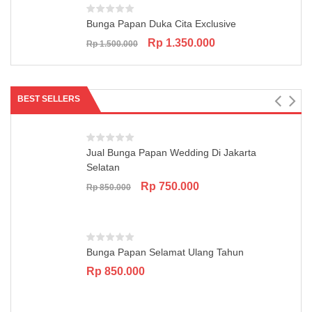
Bunga Papan Duka Cita Exclusive
Original
Current
Rp
1.350.000
Rp
1.500.000
price
price
was:
is:
Rp 1.500.000.
Rp 1.350.000.
BEST SELLERS
Jual Bunga Papan Wedding Di Jakarta
Selatan
Original
Current
Rp
750.000
Rp
850.000
price
price
was:
is:
Rp 850.000.
Rp 750.000.
Bunga Papan Selamat Ulang Tahun
Rp
850.000