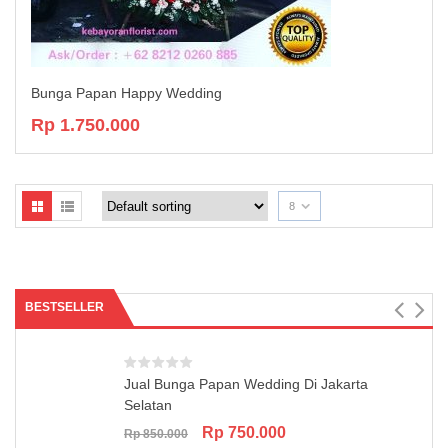
Bunga Papan Happy Wedding
Rp
1.750.000
8
BESTSELLER
Jual Bunga Papan Wedding Di Jakarta
Selatan
Original
Current
Rp
750.000
Rp
850.000
price
price