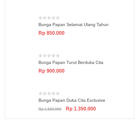
was:
is:
Rp 850.000.
Rp 750.000.
Bunga Papan Selamat Ulang Tahun
Rp
850.000
Bunga Papan Turut Berduka Cita
Rp
900.000
Bunga Papan Duka Cita Exclusive
Original
Current
Rp
1.350.000
Rp
1.500.000
price
price
was:
is:
Rp 1.500.000.
Rp 1.350.000.