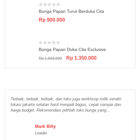
Bunga Papan Turut Berduka Cita
Rp
900.000
Bunga Papan Duka Cita Exclusive
Original
Current
Rp
1.350.000
Rp
1.500.000
price
price
was:
is:
Rp 1.500.000.
Rp 1.350.000.
Terbaik, terbaik, terbaik, dan toko juga workhsop milik sendiri
lokasi jakarta selatan hasil menjadi bagus, cepat sampai dan
harga budget. Rekomendasi pilihlah toko bunga yang…
Mark Billy
Leader