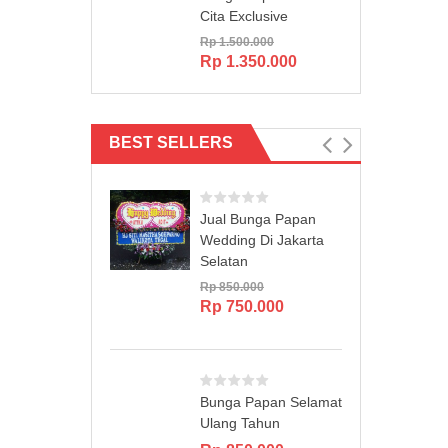
Cita Exclusive
Rp
1.500.000
Original
Current
Rp
1.350.000
price
price
was:
is:
Rp 1.500.000.
Rp 1.350.000.
BEST SELLERS
Jual Bunga Papan
Wedding Di Jakarta
Selatan
Rp
850.000
Original
Current
Rp
750.000
price
price
was:
is:
Rp 850.000.
Rp 750.000.
Bunga Papan Selamat
Ulang Tahun