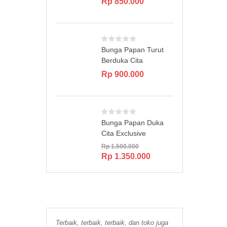
Rp
850.000
Bunga Papan Turut
Berduka Cita
Rp
900.000
Bunga Papan Duka
Cita Exclusive
Rp
1.500.000
Original
Current
Rp
1.350.000
price
price
was:
is:
Rp 1.500.000.
Rp 1.350.000.
Terbaik, terbaik, terbaik, dan toko juga