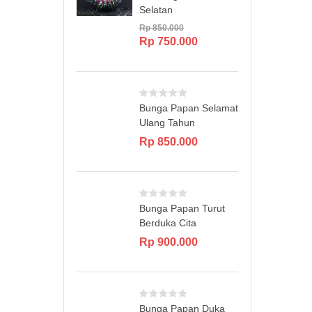
Selatan
Rp
850.000
Original
Current
Rp
750.000
price
price
was:
is:
Rp 850.000.
Rp 750.000.
Bunga Papan Selamat
Ulang Tahun
Rp
850.000
Bunga Papan Turut
Berduka Cita
Rp
900.000
Bunga Papan Duka