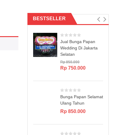
BESTSELLER
Jual Bunga Papan
Wedding Di Jakarta
Selatan
Rp
850.000
Original
Current
Rp
750.000
price
price
was:
is:
Rp 850.000.
Rp 750.000.
Bunga Papan Selamat
Ulang Tahun
Rp
850.000