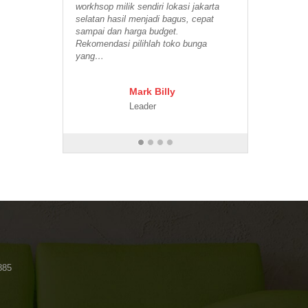
workhsop milik sendiri lokasi jakarta
selatan hasil menjadi bagus, cepat
sampai dan harga budget.
Rekomendasi pilihlah toko bunga
yang…
Mark Billy
Leader
885