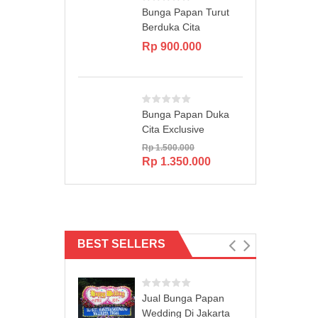
Bunga Papan Turut
Berduka Cita
Rp
900.000
Bunga Papan Duka
Cita Exclusive
Rp
1.500.000
Original
Current
Rp
1.350.000
price
price
was:
is:
Rp 1.500.000.
Rp 1.350.000.
BEST SELLERS
Jual Bunga Papan
Wedding Di Jakarta