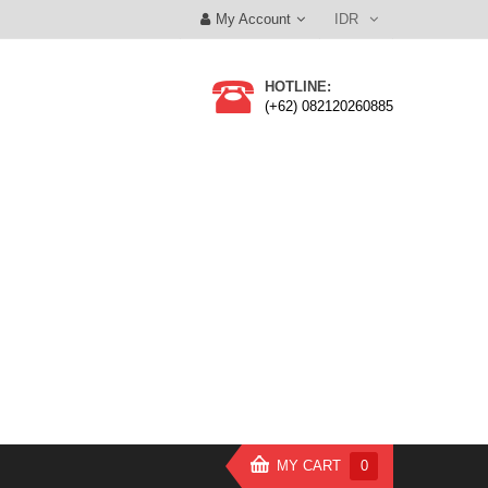
My Account
IDR
HOTLINE:
(+62) 082120260885
MY CART
0