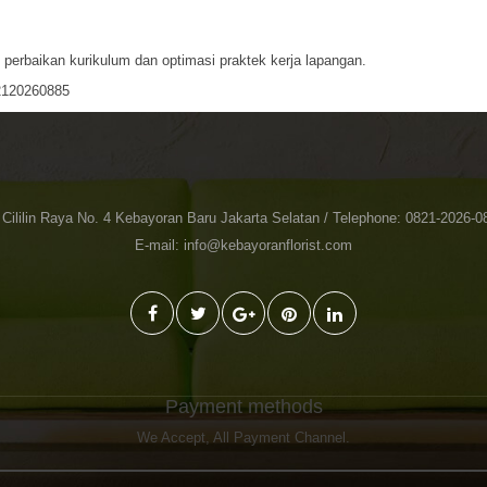
perbaikan kurikulum dan optimasi praktek kerja lapangan.
2120260885
. Cililin Raya No. 4 Kebayoran Baru Jakarta Selatan / Telephone: 0821-2026-0
E-mail: info@kebayoranflorist.com
Payment methods
We Accept,
All Payment Channel
.