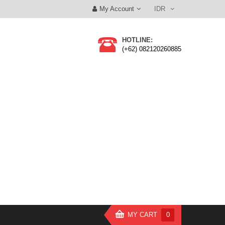
My Account
IDR
HOTLINE:
(+62) 082120260885
MY CART
0